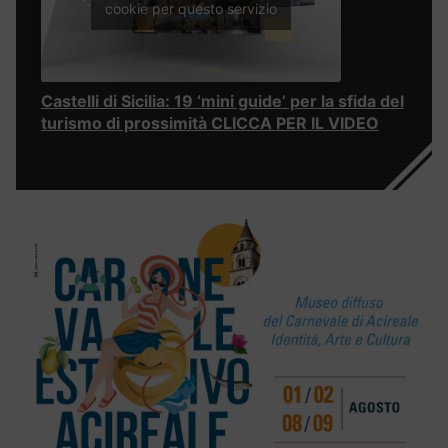
cookie per questo servizio
Castelli di Sicilia: 19 ‘mini guide’ per la sfida del
turismo di prossimità CLICCA PER IL VIDEO