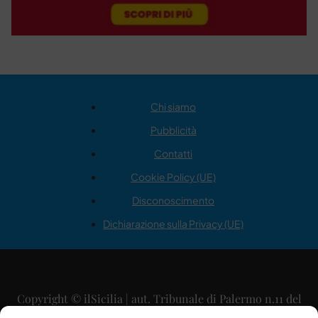
Chi siamo
Pubblicità
Contatti
Cookie Policy (UE)
Disconoscimento
Dichiarazione sulla Privacy (UE)
Copyright © ilSicilia | aut. Tribunale di Palermo n.11 del
29/09/2015