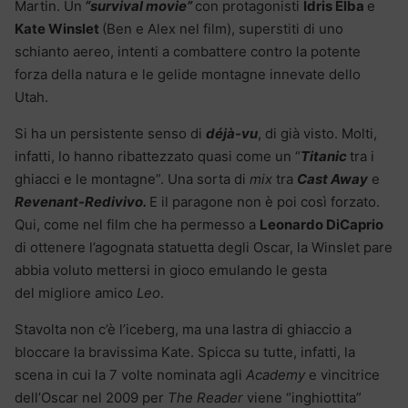
Martin. Un
“survival movie”
con protagonisti
Idris Elba
e
Kate Winslet
(Ben e Alex nel film), superstiti di uno
schianto aereo, intenti a combattere contro la potente
forza della natura e le gelide montagne innevate dello
Utah.
Si ha un persistente senso di
déjà-vu
, di già visto. Molti,
infatti, lo hanno ribattezzato quasi come un “
Titanic
tra i
ghiacci e le montagne”. Una sorta di
mix
tra
Cast Away
e
Revenant-Redivivo.
E il paragone non è poi così forzato.
Qui, come nel film che ha permesso a
Leonardo DiCaprio
di ottenere l’agognata statuetta degli Oscar, la Winslet pare
abbia voluto mettersi in gioco emulando le gesta
del migliore amico
Leo
.
Stavolta non c’è l’iceberg, ma una lastra di ghiaccio a
bloccare la bravissima Kate. Spicca su tutte, infatti, la
scena in cui la 7 volte nominata agli
Academy
e vincitrice
dell’Oscar nel 2009 per
The Reader
viene “inghiottita”