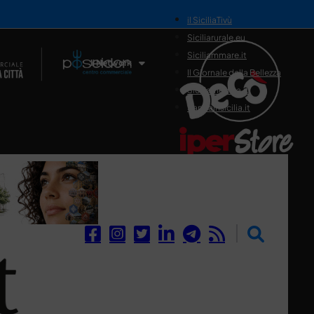
il SiciliaTivù
Siciliarurale.eu
Siciliammare.it
Il Network
Il Giornale della Bellezza
Siciliamedica.it
Sanitainsicilia.it