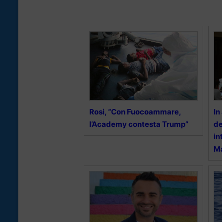
Rosi, “Con Fuocoammare,
In
l’Academy contesta Trump”
de
in
M