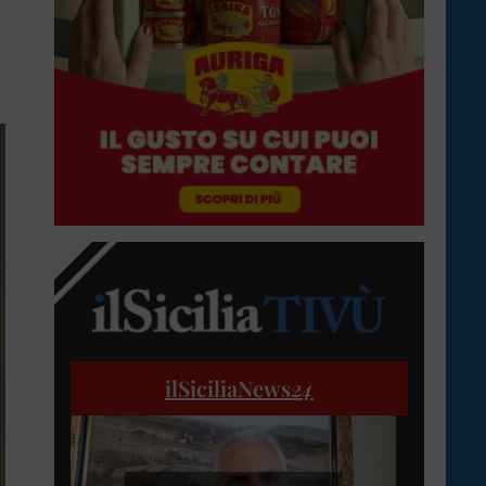
ilSiciliaNews
24