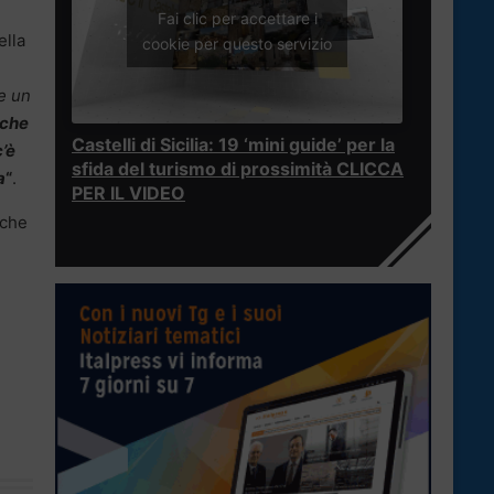
Fai clic per accettare i
ella
cookie per questo servizio
re un
 che
Castelli di Sicilia: 19 ‘mini guide’ per la
c’è
sfida del turismo di prossimità CLICCA
a
“
.
PER IL VIDEO
 che