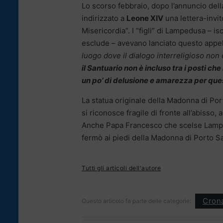
Lo scorso febbraio, dopo l’annuncio dell
indirizzato a
Leone XIV
una lettera-invit
Misericordia”. I “figli” di Lampedusa – i
esclude – avevano lanciato questo appel
luogo dove il dialogo interreligioso non 
il Santuario non è incluso tra i posti che
un po’ di delusione e amarezza per ques
La statua originale della Madonna di Por
si riconosce fragile di fronte all’abisso,
Anche Papa Francesco che scelse Lampedu
fermò ai piedi della Madonna di Porto Sa
Tutti gli articoli dell'autore
Cron
Questo articolo fa parte delle categorie: