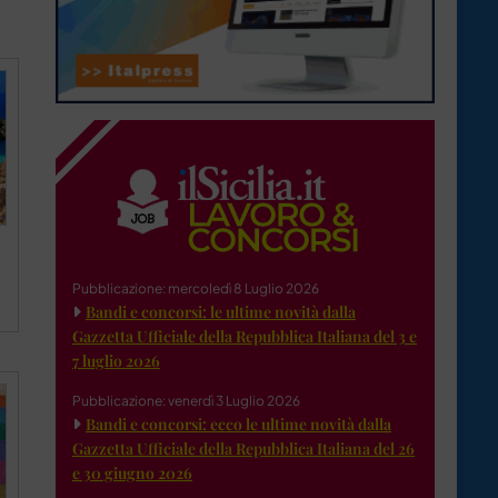
Pubblicazione: mercoledì 8 Luglio 2026
Bandi e concorsi: le ultime novità dalla
Gazzetta Ufficiale della Repubblica Italiana del 3 e
7 luglio 2026
Pubblicazione: venerdì 3 Luglio 2026
Bandi e concorsi: ecco le ultime novità dalla
Gazzetta Ufficiale della Repubblica Italiana del 26
e 30 giugno 2026