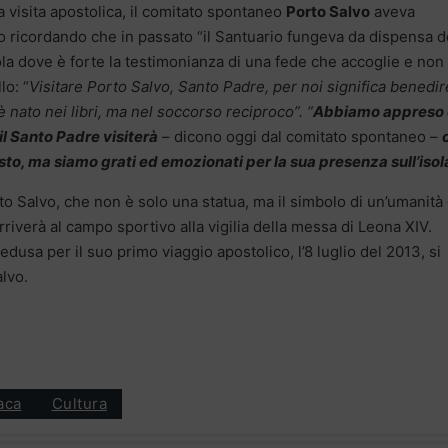
a visita apostolica, il comitato spontaneo
Porto Salvo
aveva
o ricordando che in passato “il Santuario fungeva da dispensa d
sola dove è forte la testimonianza di una fede che accoglie e non
lo: “
Visitare Porto Salvo, Santo Padre, per noi significa benedi
è nato nei libri, ma nel soccorso reciproco”. “
Abbiamo appreso
 il Santo Padre visiterà
– dicono oggi dal comitato spontaneo –
to, ma siamo grati ed emozionati per la sua presenza sull’isol
to Salvo, che non è solo una statua, ma il simbolo di un’umanità
 arriverà al campo sportivo alla vigilia della messa di Leona XIV.
sa per il suo primo viaggio apostolico, l’8 luglio del 2013, si
lvo.
aca
Cultura