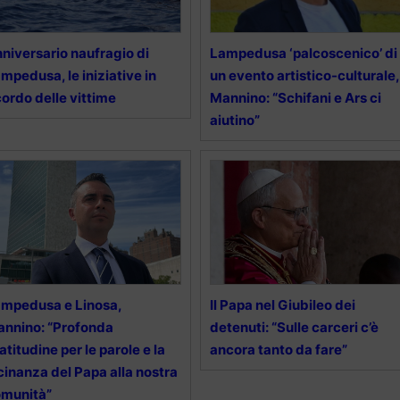
niversario naufragio di
Lampedusa ‘palcoscenico’ di
mpedusa, le iniziative in
un evento artistico-culturale,
cordo delle vittime
Mannino: “Schifani e Ars ci
aiutino”
mpedusa e Linosa,
Il Papa nel Giubileo dei
nnino: “Profonda
detenuti: “Sulle carceri c’è
atitudine per le parole e la
ancora tanto da fare”
cinanza del Papa alla nostra
omunità”