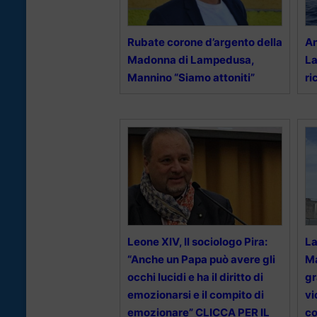
Rubate corone d’argento della
An
Madonna di Lampedusa,
La
Mannino “Siamo attoniti”
ri
Leone XIV, Il sociologo Pira:
La
“Anche un Papa può avere gli
Ma
occhi lucidi e ha il diritto di
gr
emozionarsi e il compito di
vi
emozionare” CLICCA PER IL
c