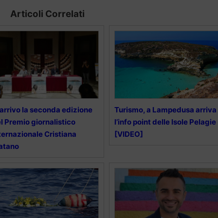
Articoli Correlati
 arrivo la seconda edizione
Turismo, a Lampedusa arriva
l Premio giornalistico
l’info point delle Isole Pelagie
ternazionale Cristiana
[VIDEO]
atano