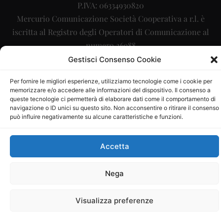
P.IVA: 06334930820
Mercurio Comunicazione Società Cooperativa a r.l. è
iscritta al Registro degli Operatori di Comunicazione al
numero 26988
Gestisci Consenso Cookie
Sito gestito da
La Digitale srl
–
info@ladigitale.it
Per fornire le migliori esperienze, utilizziamo tecnologie come i cookie per
memorizzare e/o accedere alle informazioni del dispositivo. Il consenso a
queste tecnologie ci permetterà di elaborare dati come il comportamento di
navigazione o ID unici su questo sito. Non acconsentire o ritirare il consenso
può influire negativamente su alcune caratteristiche e funzioni.
Accetta
Nega
Visualizza preferenze