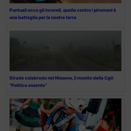
Puntuali ecco gli incendi, quella contro i piromani è
una battaglia per la nostra terra
Strade colabrodo nel Nisseno, il monito della Cgil:
“Politica assente”