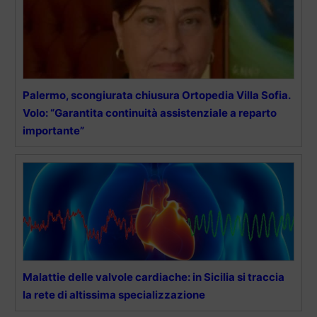
Palermo, scongiurata chiusura Ortopedia Villa Sofia.
Volo: “Garantita continuità assistenziale a reparto
importante”
Malattie delle valvole cardiache: in Sicilia si traccia
la rete di altissima specializzazione