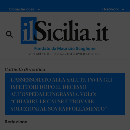
Cronache locali
Il Network
Fondato da Maurizio Scaglione
VENERDÌ 7 AGOSTO 2026 - AGGIORNATO ALLE 18:01
L'attività di verifica
L’ASSESSORATO ALLA SALUTE INVIA GLI
ISPETTORI DOPO IL DECESSO
ALL’OSPEDALE INGRASSIA. VOLO:
“CHIARIRE LE CAUSE E TROVARE
SOLUZIONI AL SOVRAFFOLLAMENTO”
Redazione