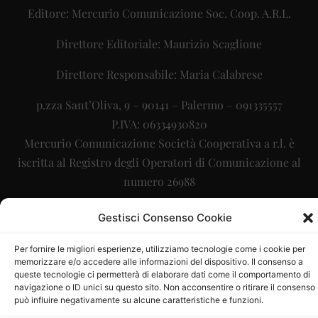
Editore: Mercurio Comunicazione Soc. Coop. A.R.L.
Direttore Editoriale: Maurizio Scaglione
Direttore Responsabile: Maria Calabrese
p.zza Sant’Oliva, 9 – 90141 – Palermo – 091335557
P.IVA: 06334930820
Mercurio Comunicazione Società Cooperativa a r.l. è
iscritta al Registro degli Operatori di Comunicazione al
numero 26988
Sito gestito da
La Digitale srl
–
info@ladigitale.it
Gestisci Consenso Cookie
Per fornire le migliori esperienze, utilizziamo tecnologie come i cookie per
memorizzare e/o accedere alle informazioni del dispositivo. Il consenso a
queste tecnologie ci permetterà di elaborare dati come il comportamento di
navigazione o ID unici su questo sito. Non acconsentire o ritirare il consenso
può influire negativamente su alcune caratteristiche e funzioni.