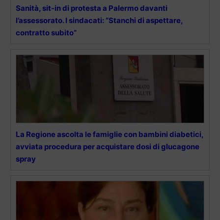
Sanità, sit-in di protesta a Palermo davanti
l’assessorato. I sindacati: “Stanchi di aspettare,
contratto subito”
La Regione ascolta le famiglie con bambini diabetici,
avviata procedura per acquistare dosi di glucagone
spray