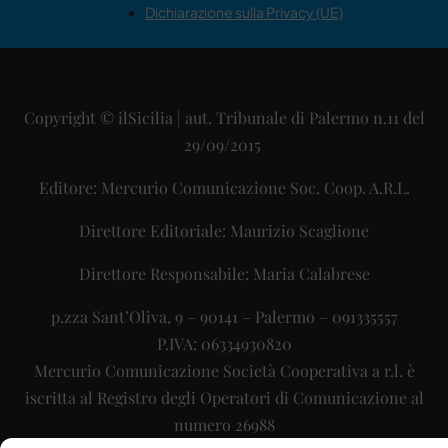
Dichiarazione sulla Privacy (UE)
Copyright © ilSicilia | aut. Tribunale di Palermo n.11 del
29/09/2015
Editore: Mercurio Comunicazione Soc. Coop. A.R.L.
Direttore Editoriale: Maurizio Scaglione
Direttore Responsabile: Maria Calabrese
p.zza Sant’Oliva, 9 – 90141 – Palermo – 091335557
P.IVA: 06334930820
Mercurio Comunicazione Società Cooperativa a r.l. è
iscritta al Registro degli Operatori di Comunicazione al
numero 26988