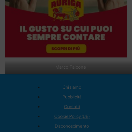
Marco Falcone
Chi siamo
Pubblicità
Contatti
Cookie Policy (UE)
Disconoscimento