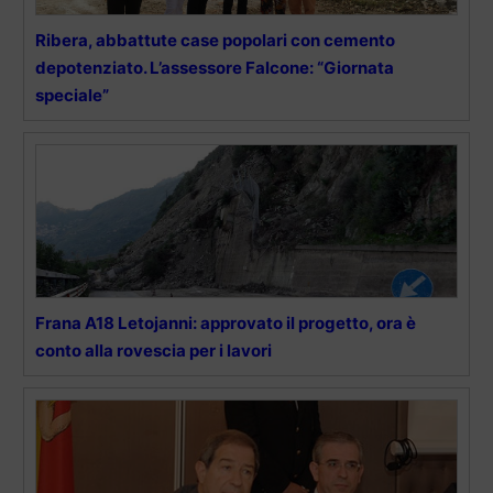
Ribera, abbattute case popolari con cemento
depotenziato. L’assessore Falcone: “Giornata
speciale”
Frana A18 Letojanni: approvato il progetto, ora è
conto alla rovescia per i lavori