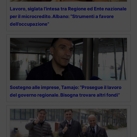
Lavoro, siglata l’intesa tra Regione ed Ente nazionale
per il microcredito. Albano: “Strumenti a favore
dell’occupazione”
Sostegno alle imprese, Tamajo: “Prosegue il lavoro
del governo regionale. Bisogna trovare altri fondi”