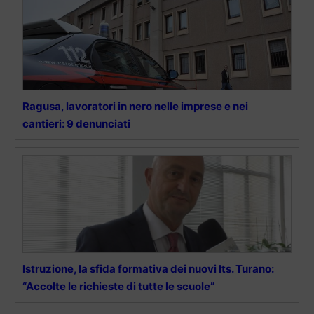
Ragusa, lavoratori in nero nelle imprese e nei
cantieri: 9 denunciati
Istruzione, la sfida formativa dei nuovi Its. Turano:
“Accolte le richieste di tutte le scuole”