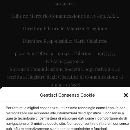
29/09/2015
Editore: Mercurio Comunicazione Soc. Coop. A.R.L.
Direttore Editoriale: Maurizio Scaglione
Direttore Responsabile: Maria Calabrese
p.zza Sant’Oliva, 9 – 90141 – Palermo – 091335557
P.IVA: 06334930820
Mercurio Comunicazione Società Cooperativa a r.l. è
iscritta al Registro degli Operatori di Comunicazione al
numero 26988
Gestisci Consenso Cookie
Sito gestito da
La Digitale srl
–
info@ladigitale.it
Per fornire le migliori esperienze, utilizziamo tecnologie come i cookie per
memorizzare e/o accedere alle informazioni del dispositivo. Il consenso a
queste tecnologie ci permetterà di elaborare dati come il comportamento di
navigazione o ID unici su questo sito. Non acconsentire o ritirare il consenso
può influire negativamente su alcune caratteristiche e funzioni.