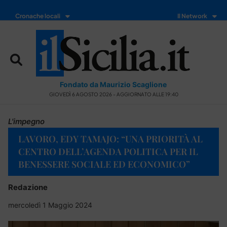
Cronache locali
Il Network
Fondato da Maurizio Scaglione
GIOVEDÌ 6 AGOSTO 2026 - AGGIORNATO ALLE 19:40
L'impegno
LAVORO, EDY TAMAJO: “UNA PRIORITÀ AL
CENTRO DELL’AGENDA POLITICA PER IL
BENESSERE SOCIALE ED ECONOMICO”
Redazione
mercoledì 1 Maggio 2024