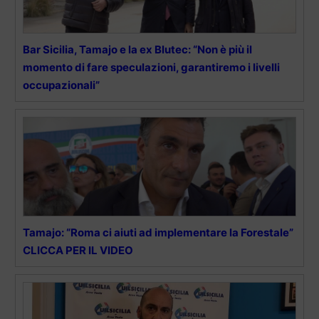
Bar Sicilia, Tamajo e la ex Blutec: “Non è più il
momento di fare speculazioni, garantiremo i livelli
occupazionali”
Tamajo: “Roma ci aiuti ad implementare la Forestale”
CLICCA PER IL VIDEO