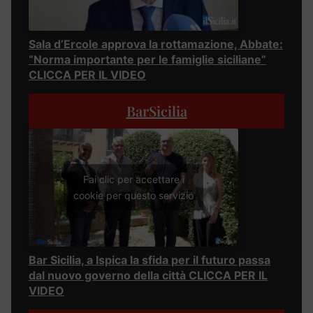
Sala d’Ercole approva la rottamazione, Abbate:
“Norma importante per le famiglie siciliane”
CLICCA PER IL VIDEO
BarSicilia
Fai clic per accettare i
cookie per questo servizio
Bar Sicilia, a Ispica la sfida per il futuro passa
dal nuovo governo della città CLICCA PER IL
VIDEO