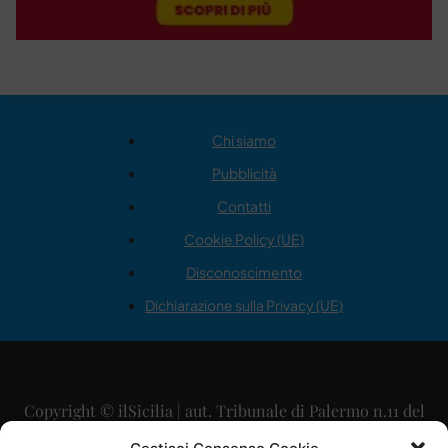
Chi siamo
Pubblicità
Contatti
Cookie Policy (UE)
Disconoscimento
Dichiarazione sulla Privacy (UE)
Copyright © ilSicilia | aut. Tribunale di Palermo n.11 del
29/09/2015