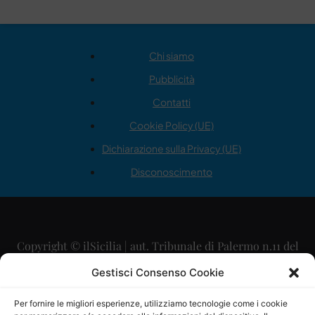
Chi siamo
Pubblicità
Contatti
Cookie Policy (UE)
Dichiarazione sulla Privacy (UE)
Disconoscimento
Copyright © ilSicilia | aut. Tribunale di Palermo n.11 del
29/09/2015
Gestisci Consenso Cookie
Editore: Mercurio Comunicazione Soc. Coop. A.R.L.
Per fornire le migliori esperienze, utilizziamo tecnologie come i cookie