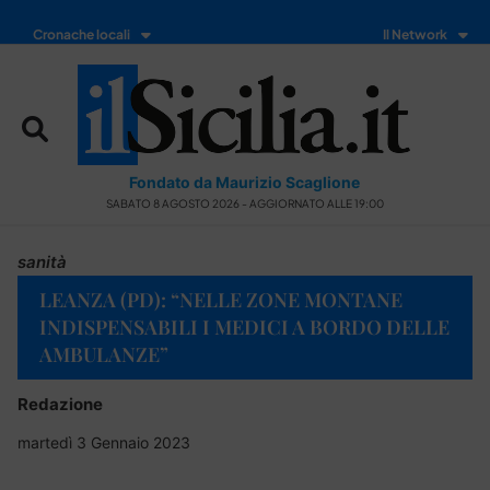
Cronache locali
Il Network
Fondato da Maurizio Scaglione
SABATO 8 AGOSTO 2026 - AGGIORNATO ALLE 19:00
sanità
LEANZA (PD): “NELLE ZONE MONTANE
INDISPENSABILI I MEDICI A BORDO DELLE
AMBULANZE”
Redazione
martedì 3 Gennaio 2023