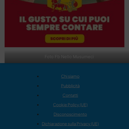
Foto Fb Nello Musumeci
Chi siamo
Pubblicità
Contatti
Cookie Policy (UE)
Disconoscimento
Dichiarazione sulla Privacy (UE)