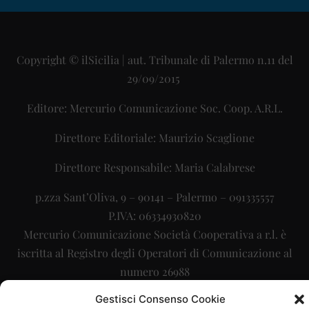
Copyright © ilSicilia | aut. Tribunale di Palermo n.11 del
29/09/2015
Editore: Mercurio Comunicazione Soc. Coop. A.R.L.
Direttore Editoriale: Maurizio Scaglione
Direttore Responsabile: Maria Calabrese
p.zza Sant’Oliva, 9 – 90141 – Palermo – 091335557
P.IVA: 06334930820
Mercurio Comunicazione Società Cooperativa a r.l. è
iscritta al Registro degli Operatori di Comunicazione al
numero 26988
Gestisci Consenso Cookie
Sito gestito da
La Digitale srl
–
info@ladigitale.it