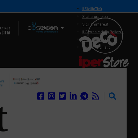
il SiciliaTivù
Siciliarurale.eu
Siciliammare.it
Il Network
Il Giornale della Bellezza
Siciliamedica.it
Sanitainsicilia.it