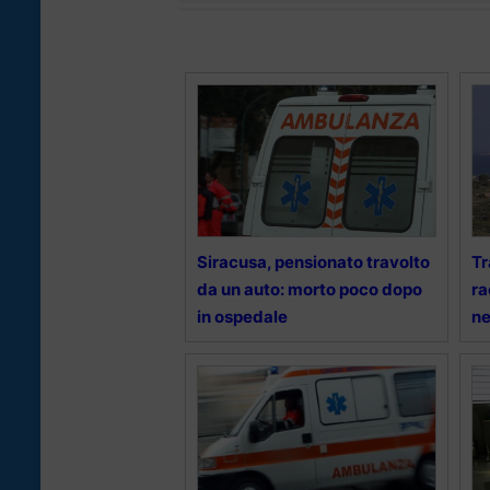
Siracusa, pensionato travolto
Tr
da un auto: morto poco dopo
ra
in ospedale
ne