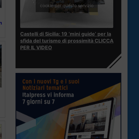
cookie per questo servizio
n
Castelli di Sicilia: 19 ‘mini guide’ per la
sfida del turismo di prossimità CLICCA
PER IL VIDEO