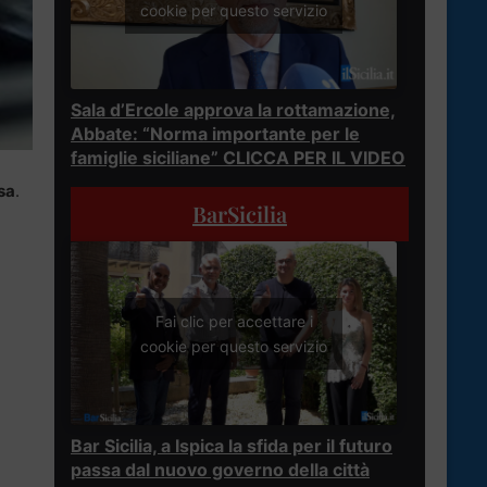
cookie per questo servizio
Sala d’Ercole approva la rottamazione,
Abbate: “Norma importante per le
famiglie siciliane” CLICCA PER IL VIDEO
sa
.
BarSicilia
Fai clic per accettare i
cookie per questo servizio
Bar Sicilia, a Ispica la sfida per il futuro
passa dal nuovo governo della città