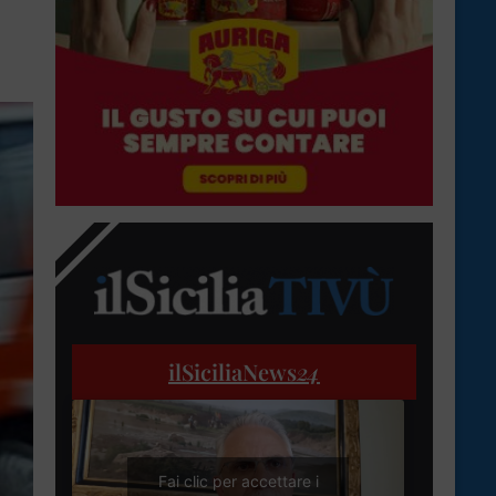
ilSiciliaNews
24
Fai clic per accettare i