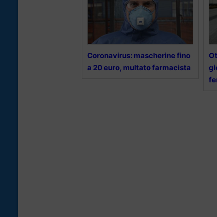
Coronavirus: mascherine fino
Ot
a 20 euro, multato farmacista
gi
fe