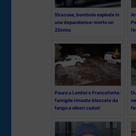
Siracusa, bombola esplode in
An
una depandance: morto un
Pa
22enne
l’
Paura a Lentini e Francofonte:
Du
famiglie rimaste bloccate da
ne
fango e alberi caduti
fe