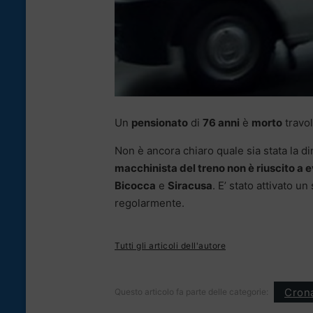
Un
pensionato
di
76 anni
è
morto
travol
Non è ancora chiaro quale sia stata la di
macchinista del treno non è riuscito a e
Bicocca
e
Siracusa
. E’ stato attivato un
regolarmente.
Tutti gli articoli dell'autore
Cron
Questo articolo fa parte delle categorie: