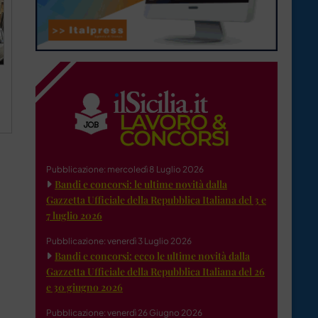
Pubblicazione: mercoledì 8 Luglio 2026
Bandi e concorsi: le ultime novità dalla
Gazzetta Ufficiale della Repubblica Italiana del 3 e
7 luglio 2026
Pubblicazione: venerdì 3 Luglio 2026
Bandi e concorsi: ecco le ultime novità dalla
Gazzetta Ufficiale della Repubblica Italiana del 26
e 30 giugno 2026
Pubblicazione: venerdì 26 Giugno 2026