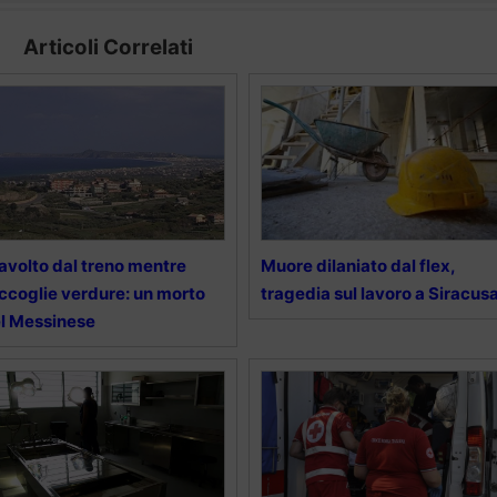
Articoli Correlati
avolto dal treno mentre
Muore dilaniato dal flex,
ccoglie verdure: un morto
tragedia sul lavoro a Siracus
l Messinese