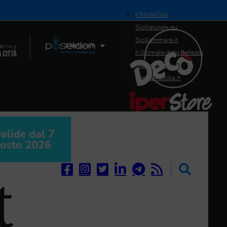
il SiciliaTivù
Siciliarurale.eu
Siciliammare.it
Il Network
Il Giornale della Bellezza
Siciliamedica.it
Sanitainsicilia.it