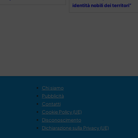
identità nobili dei territori”
Chi siamo
Pubblicità
Contatti
Cookie Policy (UE)
Disconoscimento
Dichiarazione sulla Privacy (UE)