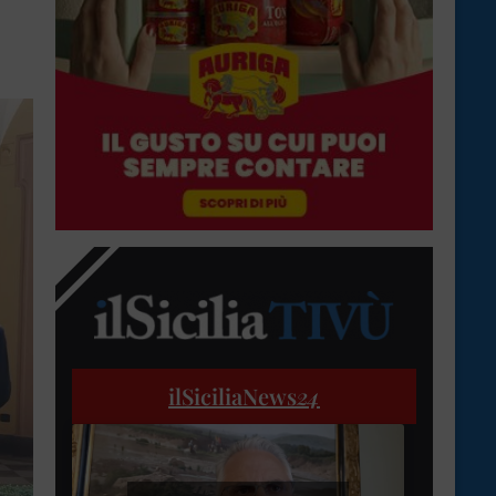
ilSiciliaNews
24