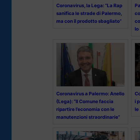
Coronavirus, la Lega: “La Rap
Pa
sanifica le strade di Palermo,
co
ma con il prodotto sbagliato”
co
lo 
Coronavirus a Palermo: Anello
Co
(Lega): “Il Comune faccia
i 
ripartire l’economia con le
le
manutenzioni straordinarie”