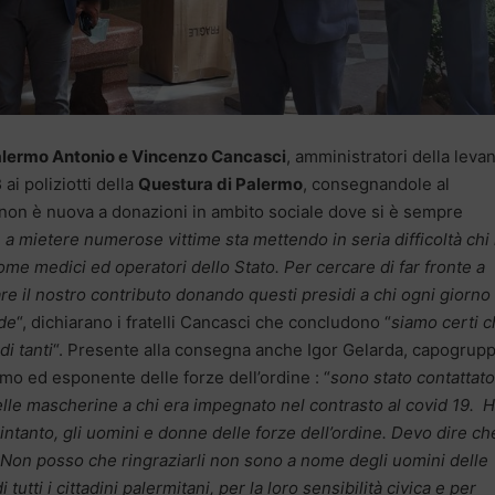
alermo Antonio e Vincenzo Cancasci
, amministratori della levan
3
ai poliziotti della
Questura di Palermo
, consegnandole al
non è nuova a donazioni in ambito sociale dove si è sempre
 a mietere numerose vittime sta mettendo in seria difficoltà chi 
ome medici ed operatori dello Stato. Per cercare di far fronte a
 il nostro contributo donando questi presidi a chi ogni giorno
ade
“, dichiarano i fratelli Cancasci che concludono “
siamo certi 
di tanti
“. Presente alla consegna anche Igor Gelarda, capogrup
mo ed esponente delle forze dell’ordine : “
sono stato contattato
elle mascherine a chi era impegnato nel contrasto al covid 19. 
 intanto, gli uomini e donne delle forze dell’ordine. Devo dire ch
 Non posso che ringraziarli non sono a nome degli uomini delle
tutti i cittadini palermitani, per la loro sensibilità civica e per