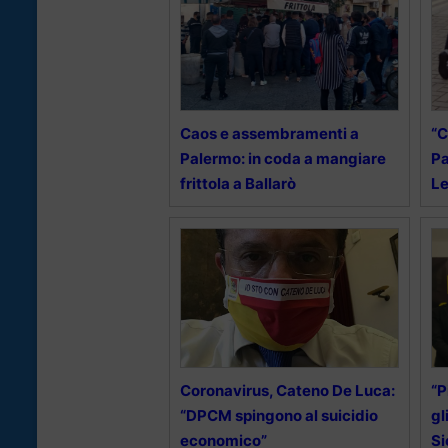
Caos e assembramenti a
“C
Palermo: in coda a mangiare
Pa
frittola a Ballarò
Le
Coronavirus, Cateno De Luca:
“P
“DPCM spingono al suicidio
gl
economico”
Si