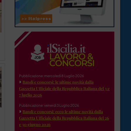
Pubblicazione: mercoledì 8 Luglio 2026
Bandi e concorsi: le ultime novità dalla
Gazzetta Ufficiale della Repubblica Italiana del 3 e
7 luglio 2026
Pubblicazione: venerdì 3 Luglio 2026
Bandi e concorsi: ecco le ultime novità dalla
Gazzetta Ufficiale della Repubblica Italiana del 26
e 30 giugno 2026