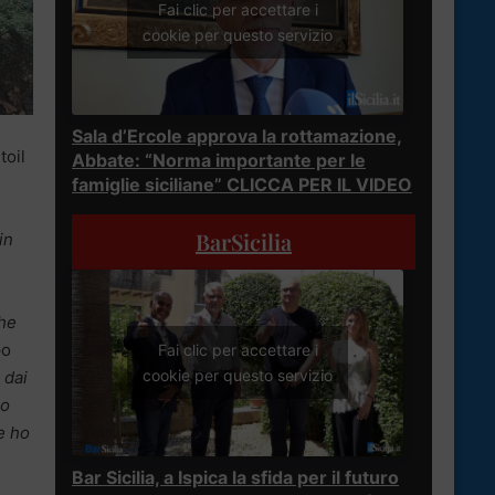
Fai clic per accettare i
cookie per questo servizio
Sala d’Ercole approva la rottamazione,
toil
Abbate: “Norma importante per le
famiglie siciliane” CLICCA PER IL VIDEO
BarSicilia
in
che
po
Fai clic per accettare i
cookie per questo servizio
 dai
Ho
e ho
Bar Sicilia, a Ispica la sfida per il futuro