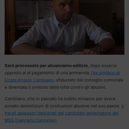
Sarà processato per abusivismo edilizio
, dopo essersi
opposto al al pagamento di una ammenda,
l’ex sindaco di
Licata Angelo Cambiano
, sfiduciato dal consiglio comunale
e diventato il simbolo della lotta contro gli abusivi.
Cambiano, che in passato ha subito minacce per avere
avviato demolizioni di costruzioni abusive nel suo paese,
è
tra gli assessori designati dal candidato governatore del
M5S Giancarlo Cancelleri
.