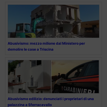
Abusivismo: mezzo milione dal Ministero per
demolire le case a Triscina
Abusivismo edilizio: denunciati i proprietari di una
palazzina a Sferracavallo