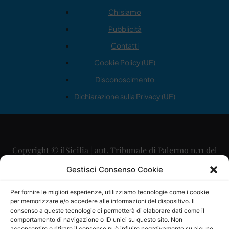
Chi siamo
Pubblicità
Contatti
Cookie Policy (UE)
Disconoscimento
Dichiarazione sulla Privacy (UE)
Copyright © ilSicilia | aut. Tribunale di Palermo n.11 del
29/09/2015
Gestisci Consenso Cookie
Editore: Mercurio Comunicazione Soc. Coop. A.R.L.
Per fornire le migliori esperienze, utilizziamo tecnologie come i cookie
per memorizzare e/o accedere alle informazioni del dispositivo. Il
Direttore Editoriale: Maurizio Scaglione
consenso a queste tecnologie ci permetterà di elaborare dati come il
comportamento di navigazione o ID unici su questo sito. Non
acconsentire o ritirare il consenso può influire negativamente su alcune