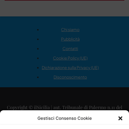
Chi siamo
Pubblicità
Contatti
Cookie Policy (UE)
Dichiarazione sulla Privacy (UE)
Disconoscimento
Copyright © ilSicilia | aut. Tribunale di Palermo n.11 del
29/09/2015
Gestisci Consenso Cookie
Editore: Mercurio Comunicazione Soc. Coop. A.R.L.