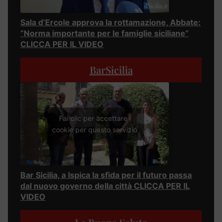
Sala d’Ercole approva la rottamazione, Abbate:
“Norma importante per le famiglie siciliane”
CLICCA PER IL VIDEO
BarSicilia
Fai clic per accettare i
cookie per questo servizio
Bar Sicilia, a Ispica la sfida per il futuro passa
dal nuovo governo della città CLICCA PER IL
VIDEO