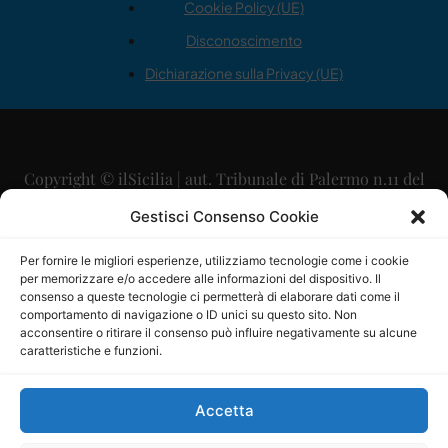
Cookie Policy (UE)
Disconoscimento
Dichiarazione sulla Privacy (UE)
Copyright © ilSicilia | aut. Tribunale di Palermo n.11 del
29/09/2015
Gestisci Consenso Cookie
Editore: Mercurio Comunicazione Soc. Coop. A.R.L.
Per fornire le migliori esperienze, utilizziamo tecnologie come i cookie
per memorizzare e/o accedere alle informazioni del dispositivo. Il
Direttore Editoriale: Maurizio Scaglione
consenso a queste tecnologie ci permetterà di elaborare dati come il
comportamento di navigazione o ID unici su questo sito. Non
Direttore Responsabile: Maria Calabrese
acconsentire o ritirare il consenso può influire negativamente su alcune
caratteristiche e funzioni.
p.zza Sant’Oliva, 9 – 90141 – Palermo – 091335557
P.IVA: 06334930820
Accetta
Mercurio Comunicazione Società Cooperativa a r.l. è