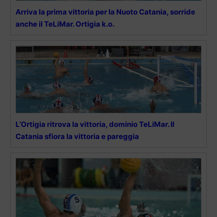
Arriva la prima vittoria per la Nuoto Catania, sorride
anche il TeLiMar. Ortigia k.o.
L’Ortigia ritrova la vittoria, dominio TeLiMar. Il
Catania sfiora la vittoria e pareggia