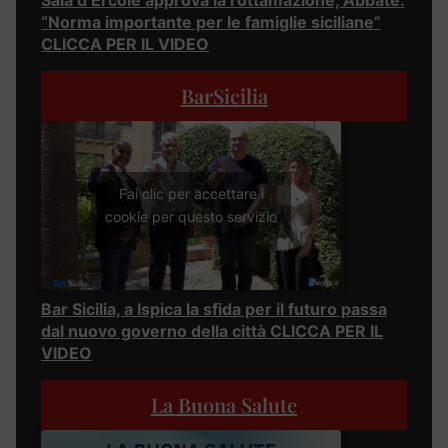
“Norma importante per le famiglie siciliane”
CLICCA PER IL VIDEO
BarSicilia
Fai clic per accettare i
cookie per questo servizio
Bar Sicilia, a Ispica la sfida per il futuro passa
dal nuovo governo della città CLICCA PER IL
VIDEO
La Buona Salute