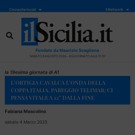
Cronache locali
Il Network
Fondato da Maurizio Scaglione
SABATO 8 AGOSTO 2026 - AGGIORNATO ALLE 19:07
la 19esima giornata di A1
L’ORTIGIA CAVALCA L’ONDA DELLA
COPPA ITALIA. PAREGGIO TELIMAR: CI
PENSA VITALE A 12” DALLA FINE
Fabiana Mascolino
sabato 4 Marzo 2023