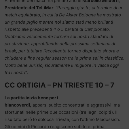
Al termine del match ha parlato anche
Marcello Giliberti,
Presidente del TeLiMar
: “P
areggio giusto, al termine di un
match equilibrato, in cui la De Akker Bologna ha mostrato
un grande piglio mentre noi siamo stati meno brillanti
rispetto alle precedenti 4 o 5 partite di Campionato.
Dobbiamo velocemente tornare sui nostri standard di
prestazione, approfittando della prossima settimana di
break, per tutelare l’eccellente torneo disputato sinora e
chiudere a fine regular season tra le prime sei in classifica.
Molto bene Jurisic, sicuramente il migliore in vasca oggi
fra i nostri
“.
CC ORTIGIA – PN TRIESTE 10 – 7
La partita inizia bene per i
biancoverdi,
apparsi subito concentrati e aggressivi, ma
sfortunati nelle prime due occasioni (tre legni colpiti). Il
risultato però lo sblocca Trieste, con l’ottimo Mladossich.
Gli uomini di Piccardo reagiscono subito e, prima