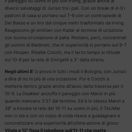
il pareggio su uomo in più con Irving, grazie anche ai
diversi salvataggi di Jurisic tra i pali. Con un break di 4-0 i
padroni di casa si portano sul 7-6 con un contropiede di
Del Basso e un tiro dai cinque metri trasformato da Irving.
Reagiscono gli emiliani con Kadar al termine di un’azione
con buona circolazione di palla. Restano, però, concentrati
gli uomini di Baldineti, che in superiorità si portano sul 9-7
con Hooper. Ribatte Cocchi, ma il terzo tempo si chiude
sul 10-8 per la rete di Giorgetti a 3” dalla sirena.
Negli ultimi 8’
ci prova in tutti i modi il Bologna, con Jurisic
a dire di no in più di una occasione. Poi è Cocchi a
metterla dentro grazie anche all’aiuto della traversa per il
10-9. La Deakker acciuffa il pareggio con Manzi in più
quando mancano 3’37 dal termine. Ed è lo stesso Manzi a
36” a trovare la rete del 10-11 su uomo in più. Il TeLiMar
non ci sta e con un colpo di coda riesce a guadagnare e
concretizzare una superiorità all’ultima azione di gioco:
Vitale a 12” fissa il tabellone sull’11-11 che mette