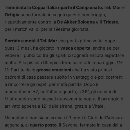
Terminata la Coppa Italia riparte il Campionato. TeLiMar
e
Ortigia
sono tornate in acqua questo pomeriggio,
rispettivamente contro la
De Akker Bologna
e il
Trieste
,
per i match validi per la 19esima giornata.
Sorride a metà il TeLiMar
che per la prima volta, dopo
quasi 3 mesi, ha giocato in
vasca coperta
, anche se per
vedere il pubblico tra gli spalti bisognerà ancora aspettare
molto. Alla piscina Olimpica termina infatti in pareggio,
11-
11.
Partita dalle
grosse emozioni
che ha visto prima i
padroni di casa passare subito in vantaggio e poi costretti
a rincorrere gli ospiti per metà partita. Dopo il
momentaneo +2, nell’ultimo quarto, a 36”, gli uomini di
Mistrangelo sono passati nuovamente sopra. Il pareggio è
arrivato appena a 12” dalla sirena, grazie a Vitale.
Nonostante non siano arrivati i 3 punti il Club dell’Addaura
aggancia, al
quarto posto
, il Savona, fermato in casa dalla