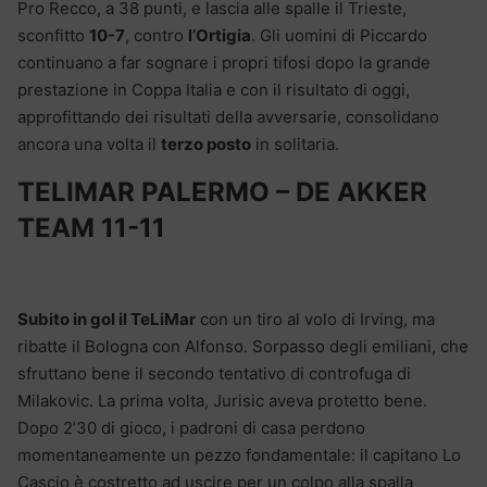
Pro Recco, a 38 punti, e lascia alle spalle il Trieste,
sconfitto
10-7
, contro
l’Ortigia
. Gli uomini di Piccardo
continuano a far sognare i propri tifosi dopo la grande
prestazione in Coppa Italia e con il risultato di oggi,
approfittando dei risultati della avversarie, consolidano
ancora una volta il
terzo posto
in solitaria.
TELIMAR PALERMO – DE AKKER
TEAM 11-11
Subito in gol il TeLiMar
con un tiro al volo di Irving, ma
ribatte il Bologna con Alfonso. Sorpasso degli emiliani, che
sfruttano bene il secondo tentativo di controfuga di
Milakovic. La prima volta, Jurisic aveva protetto bene.
Dopo 2’30 di gioco, i padroni di casa perdono
momentaneamente un pezzo fondamentale: il capitano Lo
Cascio è costretto ad uscire per un colpo alla spalla