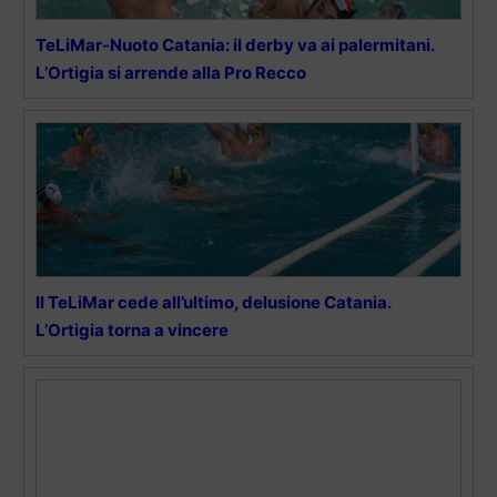
TeLiMar-Nuoto Catania: il derby va ai palermitani.
L’Ortigia si arrende alla Pro Recco
Il TeLiMar cede all’ultimo, delusione Catania.
L’Ortigia torna a vincere