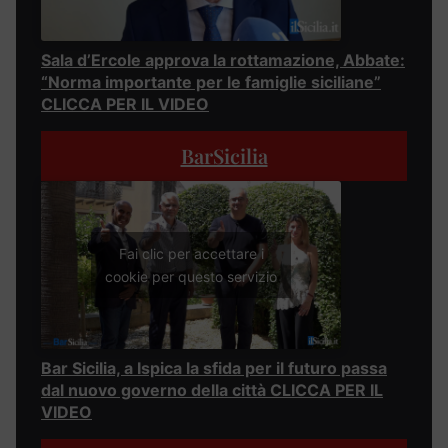
Sala d’Ercole approva la rottamazione, Abbate:
“Norma importante per le famiglie siciliane”
CLICCA PER IL VIDEO
BarSicilia
Fai clic per accettare i
cookie per questo servizio
Bar Sicilia, a Ispica la sfida per il futuro passa
dal nuovo governo della città CLICCA PER IL
VIDEO