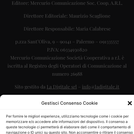
Editore: Mercurio Comunicazione Soc. Coop. A.R.L.
Direttore Editoriale: Maurizio Scaglione
Direttore Responsabile: Maria Calabrese
p.zza Sant’Oliva, 9 – 90141 – Palermo – 091335557
P.IVA: 06334930820
Mercurio Comunicazione Società Cooperativa a r.l. è
iscritta al Registro degli Operatori di Comunicazione al
numero 26988
Sito gestito da
La Digitale srl
–
info@ladigitale.it
Gestisci Consenso Cookie
Per fornire le migliori esperienze, utilizziamo tecnologie come i cookie per
memorizzare e/o accedere alle informazioni del dispositivo. Il consenso a
queste tecnologie ci permetterà di elaborare dati come il comportamento di
navigazione o ID unici su questo sito. Non acconsentire o ritirare il consenso