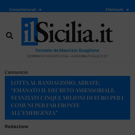
Cronache locali
Il Network
Fondato da Maurizio Scaglione
DOMENICA 9 AGOSTO 2026 - AGGIORNATO ALLE 12:07
L'annuncio
LOTTA AL RANDAGISMO, ABBATE:
“EMANATO IL DECRETO ASSESSORIALE,
STANZIATI CINQUE MILIONI DI EURO PER I
COMUNI PER FAR FRONTE
ALL’EMERGENZA”
Redazione