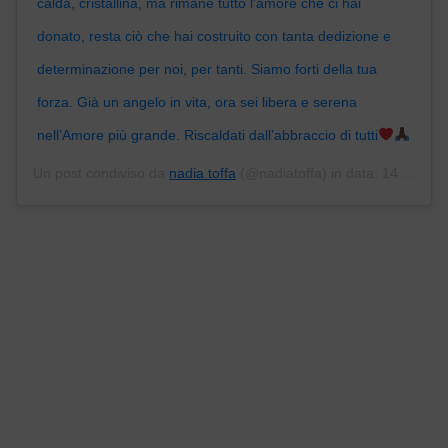
calda, cristallina, ma rimane tutto l’amore che ci hai
donato, resta ciò che hai costruito con tanta dedizione e
determinazione per noi, per tanti. Siamo forti della tua
forza. Già un angelo in vita, ora sei libera e serena
nell’Amore più grande. Riscaldati dall’abbraccio di tutti
Un post condiviso da
nadia toffa
(@nadiatoffa) in data:
14 Ago 2019 alle ore 3:43 PDT