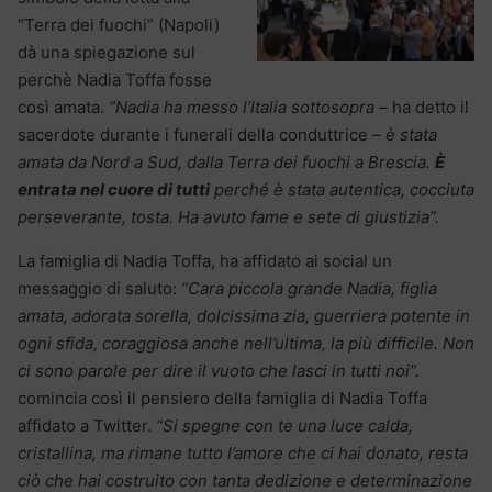
“Terra dei fuochi” (Napoli)
dà una spiegazione sul
perchè Nadia Toffa fosse
così amata.
“Nadia ha messo l’Italia sottosopra
– ha detto il
sacerdote durante i funerali della conduttrice –
è stata
amata da Nord a Sud, dalla Terra dei fuochi a Brescia.
È
entrata nel cuore di tutti
perché è stata autentica, cocciuta
perseverante, tosta. Ha avuto fame e sete di giustizia”.
La famiglia di Nadia Toffa, ha affidato ai social un
messaggio di saluto:
“Cara piccola grande Nadia, figlia
amata, adorata sorella, dolcissima zia, guerriera potente in
ogni sfida, coraggiosa anche nell’ultima, la più difficile. Non
ci sono parole per dire il vuoto che lasci in tutti noi”.
comincia così il pensiero della famiglia di Nadia Toffa
affidato a Twitter.
“Si spegne con te una luce calda,
cristallina, ma rimane tutto l’amore che ci hai donato, resta
ciò che hai costruito con tanta dedizione e determinazione