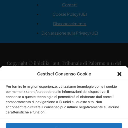
Contatti
Cookie Policy (UE)
Disconoscimento
Dichiarazione sulla Privacy (UE)
Copyright © ilSicilia | aut. Tribunale di Palermo n.11 del
29/09/2015
Gestisci Consenso Cookie
Editore: Mercurio Comunicazione Soc. Coop. A.R.L.
Per fornire le migliori esperienze, utilizziamo tecnologie come i cookie
per memorizzare e/o accedere alle informazioni del dispositivo. Il
Direttore Editoriale: Maurizio Scaglione
consenso a queste tecnologie ci permetterà di elaborare dati come il
comportamento di navigazione o ID unici su questo sito. Non
Direttore Responsabile: Maria Calabrese
acconsentire o ritirare il consenso può influire negativamente su alcune
caratteristiche e funzioni.
p.zza Sant’Oliva, 9 – 90141 – Palermo – 091335557
P.IVA: 06334930820