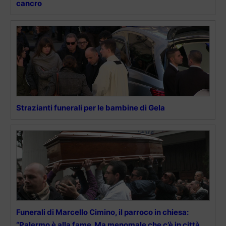
cancro
Strazianti funerali per le bambine di Gela
Funerali di Marcello Cimino, il parroco in chiesa:
“Palermo è alla fame. Ma menomale che c’è in città