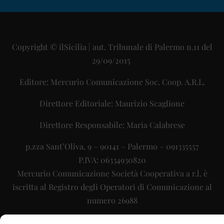
Copyright © ilSicilia | aut. Tribunale di Palermo n.11 del
29/09/2015
Editore: Mercurio Comunicazione Soc. Coop. A.R.L.
Direttore Editoriale: Maurizio Scaglione
Direttore Responsabile: Maria Calabrese
p.zza Sant’Oliva, 9 – 90141 – Palermo – 091335557
P.IVA: 06334930820
Mercurio Comunicazione Società Cooperativa a r.l. è
iscritta al Registro degli Operatori di Comunicazione al
numero 26988
Sito gestito da
La Digitale srl
–
info@ladigitale.it