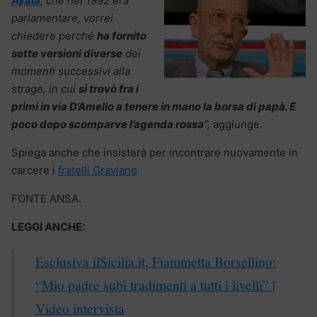
Ayala
, che nel 1992 era
parlamentare, vorrei
chiedere perché
ha fornito
sette versioni diverse
dei
momenti successivi alla
strage, in cui
si trovò fra i
primi in via D’Amelio a tenere in mano la borsa di papà. E
poco dopo scomparve l’agenda rossa
“,
aggiunge.
Spiega anche che insisterà per incontrare nuovamente in
carcere i
fratelli Graviano
.
FONTE ANSA.
LEGGI ANCHE:
Esclusiva ilSicilia.it, Fiammetta Borsellino:
“Mio padre subì tradimenti a tutti i livelli” |
Video intervista