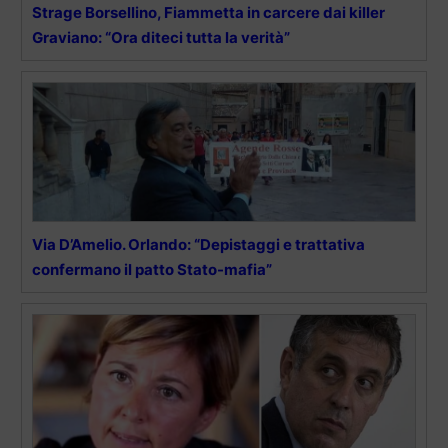
Strage Borsellino, Fiammetta in carcere dai killer
Graviano: “Ora diteci tutta la verità”
Via D’Amelio. Orlando: “Depistaggi e trattativa
confermano il patto Stato-mafia”