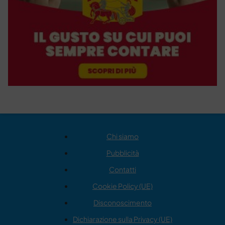
Chi siamo
Pubblicità
Contatti
Cookie Policy (UE)
Disconoscimento
Dichiarazione sulla Privacy (UE)