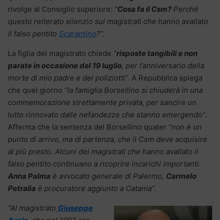
rivolge al Consiglio superiore:
“
Cosa fa il Csm?
Perché
questo reiterato silenzio sui magistrati che hanno avallato
il falso pentito
Scarantino
?”.
La figlia del magistrato chiede
“
risposte tangibili e non
parate in occasione del 19 luglio
, per l’anniversario della
morte di mio padre e dei poliziotti”.
A Repubblica spiega
che quel giorno
“la famiglia Borsellino si chiuderà in una
commemorazione strettamente privata, per sancire un
lutto rinnovato dalle nefandezze che stanno emergendo”
.
Afferma che la sentenza del Borsellino quater
“non è un
punto di arrivo, ma di partenza, che il Csm deve acquisire
al più presto. Alcuni dei magistrati che hanno avallato il
falso pentito continuano a ricoprire incarichi importanti.
Anna Palma
è avvocato generale di Palermo,
Carmelo
Petralia
è procuratore aggiunto a Catania”.
“Al magistrato
Giuseppe