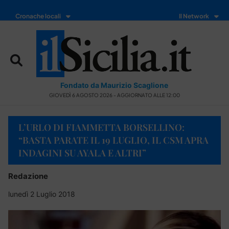
Cronache locali
Il Network
Fondato da Maurizio Scaglione
GIOVEDÌ 6 AGOSTO 2026 - AGGIORNATO ALLE 12:00
L’URLO DI FIAMMETTA BORSELLINO:
“BASTA PARATE IL 19 LUGLIO, IL CSM APRA
INDAGINI SU AYALA E ALTRI”
Redazione
lunedì 2 Luglio 2018