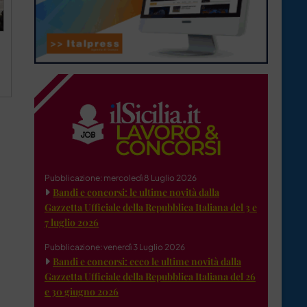
Pubblicazione: mercoledì 8 Luglio 2026
Bandi e concorsi: le ultime novità dalla
Gazzetta Ufficiale della Repubblica Italiana del 3 e
7 luglio 2026
Pubblicazione: venerdì 3 Luglio 2026
Bandi e concorsi: ecco le ultime novità dalla
Gazzetta Ufficiale della Repubblica Italiana del 26
e 30 giugno 2026