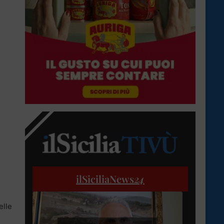
ilSiciliaNews
24
elle