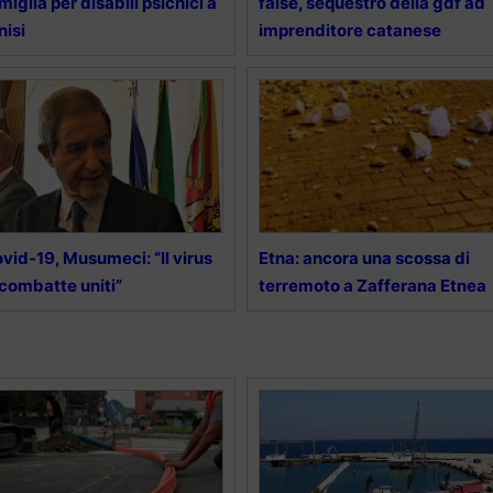
miglia per disabili psichici a
false, sequestro della gdf ad
nisi
imprenditore catanese
vid-19, Musumeci: “Il virus
Etna: ancora una scossa di
 combatte uniti”
terremoto a Zafferana Etnea