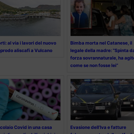
rti: al via i lavori del nuovo
Bimba morta nel Catanese, il
prodo aliscafi a Vulcano
legale della madre: “Spinta d
forza sovrannaturale, ha agit
come se non fosse lei”
colaio Covid in una casa
Evasione dell’Iva e fatture