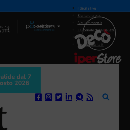
il SiciliaTivù
Siciliarurale.eu
Siciliammare.it
Il Network
Il Giornale della Bellezza
Siciliamedica.it
Sanitainsicilia.it