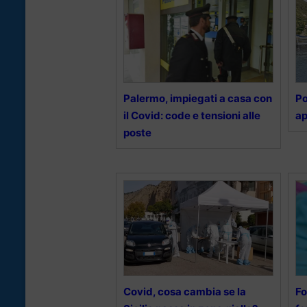
Palermo, impiegati a casa con
Po
il Covid: code e tensioni alle
ap
poste
Covid, cosa cambia se la
Fo