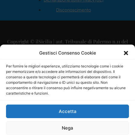
Disconoscimento
Copyright © ilSicilia | aut. Tribunale di Palermo n.11 del
29/09/2015
Gestisci Consenso Cookie
Editore: Mercurio Comunicazione Soc. Coop. A.R.L.
Per fornire le migliori esperienze, utilizziamo tecnologie come i cookie
per memorizzare e/o accedere alle informazioni del dispositivo. Il
Direttore Editoriale: Maurizio Scaglione
consenso a queste tecnologie ci permetterà di elaborare dati come il
comportamento di navigazione o ID unici su questo sito. Non
Direttore Responsabile: Maria Calabrese
acconsentire o ritirare il consenso può influire negativamente su alcune
caratteristiche e funzioni.
p.zza Sant’Oliva, 9 – 90141 – Palermo – 091335557
P.IVA: 06334930820
Accetta
Mercurio Comunicazione Società Cooperativa a r.l. è
iscritta al Registro degli Operatori di Comunicazione al
Nega
numero 26988