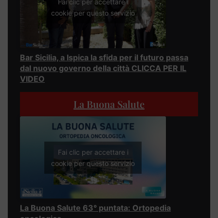
Fai clic per accettare i
cookie per questo servizio
Bar Sicilia, a Ispica la sfida per il futuro passa
dal nuovo governo della città CLICCA PER IL
VIDEO
La Buona Salute
Fai clic per accettare i
cookie per questo servizio
La Buona Salute 63° puntata: Ortopedia