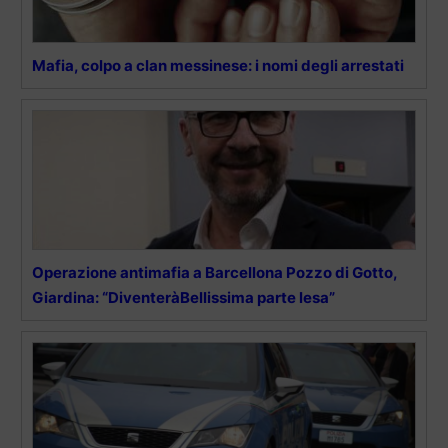
Mafia, colpo a clan messinese: i nomi degli arrestati
Operazione antimafia a Barcellona Pozzo di Gotto,
Giardina: “DiventeràBellissima parte lesa”