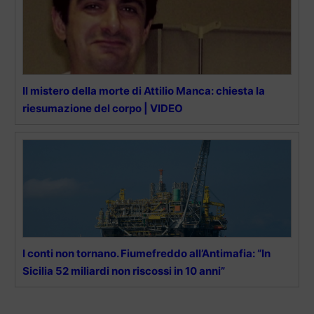
Il mistero della morte di Attilio Manca: chiesta la
riesumazione del corpo | VIDEO
I conti non tornano. Fiumefreddo all’Antimafia: “In
Sicilia 52 miliardi non riscossi in 10 anni”