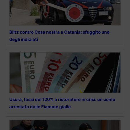
Blitz contro Cosa nostra a Catania: sfuggito uno
degli indiziati
Usura, tassi del 120% a ristoratore in crisi: un uomo
arrestato dalle Fiamme gialle