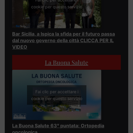
cookie per questo servizio
Bar Sicilia, a Ispica la sfida per il futuro passa
dal nuovo governo della città CLICCA PER IL
VIDEO
La Buona Salute
Fai clic per accettare i
cookie per questo servizio
La Buona Salute 63° puntata: Ortopedia
oncologica