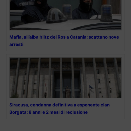
Mafia, all’alba blitz del Ros a Catania: scattano nove
arresti
Siracusa, condanna definitiva a esponente clan
Borgata: 8 anni e 2 mesi di reclusione