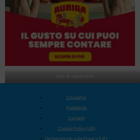
foto di repertorio
Chi siamo
Pubblicità
Contatti
Cookie Policy (UE)
Dichiarazione sulla Privacy (UE)