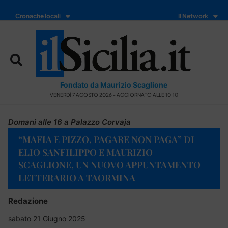
Cronache locali
Il Network
Fondato da Maurizio Scaglione
VENERDÌ 7 AGOSTO 2026 - AGGIORNATO ALLE 10:10
Domani alle 16 a Palazzo Corvaja
“MAFIA E PIZZO. PAGARE NON PAGA” DI
ELIO SANFILIPPO E MAURIZIO
SCAGLIONE, UN NUOVO APPUNTAMENTO
LETTERARIO A TAORMINA
Redazione
sabato 21 Giugno 2025