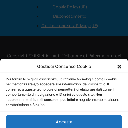
Cookie Policy (UE)
Disconoscimento
Dichiarazione sulla Privacy (UE)
Copyright © ilSicilia | aut. Tribunale di Palermo n.11 del
29/09/2015
Gestisci Consenso Cookie
Editore: Mercurio Comunicazione Soc. Coop. A.R.L.
Per fornire le migliori esperienze, utilizziamo tecnologie come i cookie
per memorizzare e/o accedere alle informazioni del dispositivo. Il
Direttore Editoriale: Maurizio Scaglione
consenso a queste tecnologie ci permetterà di elaborare dati come il
comportamento di navigazione o ID unici su questo sito. Non
Direttore Responsabile: Maria Calabrese
acconsentire o ritirare il consenso può influire negativamente su alcune
caratteristiche e funzioni.
p.zza Sant’Oliva, 9 – 90141 – Palermo – 091335557
P.IVA: 06334930820
Accetta
Mercurio Comunicazione Società Cooperativa a r.l. è