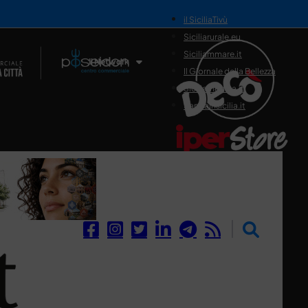
il SiciliaTivù
Siciliarurale.eu
Siciliammare.it
Il Network
Il Giornale della Bellezza
Siciliamedica.it
Sanitainsicilia.it