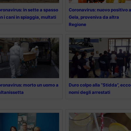
ronavirus: in sette a spasso
Coronavirus: nuovo positivo 
n i cani in spiaggia, multati
Gela, proveniva da altra
Regione
ronavirus: morto un uomo a
Duro colpo alla “Stidda”, ecco 
ltanissetta
nomi degli arrestati