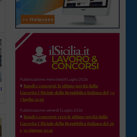
a
Pubblicazione: mercoledì 8 Luglio 2026
Bandi e concorsi: le ultime novità dalla
i
Gazzetta Ufficiale della Repubblica Italiana del 3 e
7 luglio 2026
Pubblicazione: venerdì 3 Luglio 2026
Bandi e concorsi: ecco le ultime novità dalla
Gazzetta Ufficiale della Repubblica Italiana del 26
e 30 giugno 2026