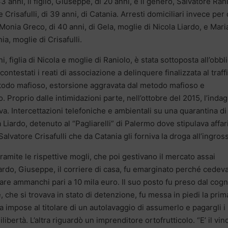
 anni, il figlio, Giuseppe, di 20 anni, e il genero, Salvatore Ran
e Crisafulli, di 39 anni, di Catania. Arresti domiciliari invece per
 Monia Greco, di 40 anni, di Gela, moglie di Nicola Liardo, e Mari
a, moglie di Crisafulli.
, figlia di Nicola e moglie di Raniolo, è stata sottoposta all’obbl
 contestati i reati di associazione a delinquere finalizzata al traff
metodo mafioso, estorsione aggravata dal metodo mafioso e
Proprio dalle intimidazioni parte, nell’ottobre del 2015, l’inda
va. Intercettazioni telefoniche e ambientali su una quarantina di
a Liardo, detenuto al “Pagliarelli” di Palermo dove stipulava affar
Salvatore Crisafulli che da Catania gli forniva la droga all’ingros
tramite le rispettive mogli, che poi gestivano il mercato assai
Liardo, Giuseppe, il corriere di casa, fu emarginato perché cedev
lare ammanchi pari a 10 mila euro. Il suo posto fu preso dal cogn
 che si trovava in stato di detenzione, fu messa in piedi la prim
 impose al titolare di un autolavaggio di assumerlo e pagargli i
ibertà. L’altra riguardò un imprenditore ortofrutticolo. “E’ il vin