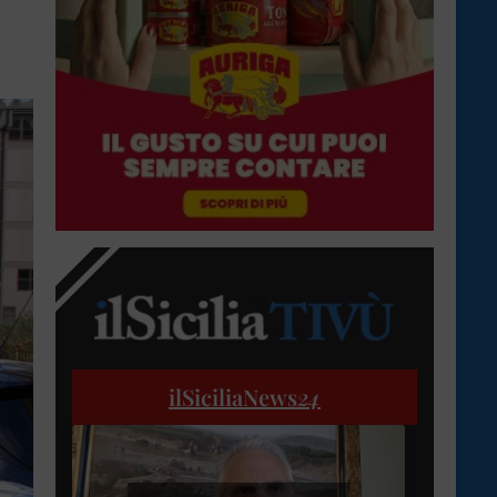
ilSiciliaNews
24