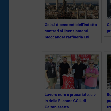
Gela. I dipendenti dell’indotto
Ca
contrari ai licenziamenti
pr
bloccano la raffineria Eni
Lavoro nero e precariato, sit-
Be
in della Filcams CGIL di
pu
Caltanissetta
tr