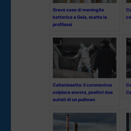
Grave caso di meningite
Co
batterica a Gela, scatta la
co
profilassi
Caltanissetta: il coronavirus
Co
colpisce ancora, positivi due
Ca
autisti di un pullman