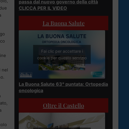
iolo,
passa dal nuovo governo della città
 due
CLICCA PER IL VIDEO
a
La Buona Salute
igo
ico
Fai clic per accettare i
gine
cookie per questo servizio
i nel
so.
La Buona Salute 63° puntata: Ortopedia
oncologica
a
ato,
Oltre il Castello
a
colo