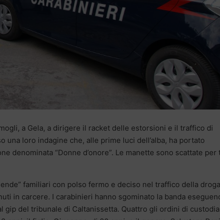
ogli, a Gela, a dirigere il racket delle estorsioni e il traffico di
o una loro indagine che, alle prime luci dell’alba, ha portato
zione denominata “Donne d’onore”. Le manette sono scattate per 
nde” familiari con polso fermo e deciso nel traffico della droga
tenuti in carcere. I carabinieri hanno sgominato la banda esegue
 gip del tribunale di Caltanissetta. Quattro gli ordini di custodia