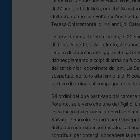
cautelare. Riguardano Nicola Liardo, di 43
di 27 anni, tutti di Gela, nonché Salvator
delle tre donne coinvolte nell’inchiesta,
Teresa Chiaramonte, di 44 anni, di Catani
La terza donna, Dorotea Liardo, di 22 anni
di firma. Ai sette, a vario titolo, vengono
illecito di stupefacenti aggravato dal 
danneggiamento a colpi di arma da fuoco. 
dei carabinieri coordinate dal pm, Lia Sa
sospettati, portano alla famiglia di Nicol
traffico di eroina col compagno di cella, 
Gli ordini dei due partivano dal carcere 
fiorente, se è vero che uno dei figli di 
cocaina gratis agli amici fino ad accumu
Salvatore Raniolo. Proprio per Giuseppe,
delle due estorsioni contestate. La banda
contributi per potergli concedere la semil