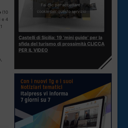
Fai clic per accettare i
cookie per questo servizio
o
(10
i e 4
1
Castelli di Sicilia: 19 ‘mini guide’ per la
sfida del turismo di prossimità CLICCA
PER IL VIDEO
,