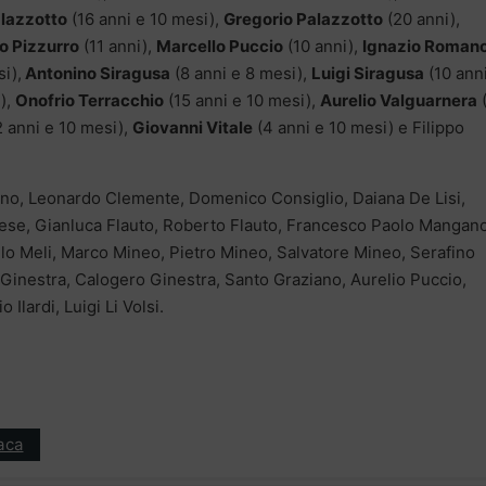
lazzotto
(16 anni e 10 mesi),
Gregorio Palazzotto
(20 anni),
io Pizzurro
(11 anni),
Marcello Puccio
(10 anni),
Ignazio Roman
i),
Antonino Siragusa
(8 anni e 8 mesi),
Luigi Siragusa
(10 ann
),
Onofrio Terracchio
(15 anni e 10 mesi),
Aurelio Valguarnera
(
 anni e 10 mesi),
Giovanni Vitale
(4 anni e 10 mesi) e Filippo
ano, Leonardo Clemente, Domenico Consiglio, Daiana De Lisi,
nese, Gianluca Flauto, Roberto Flauto, Francesco Paolo Mangano
o Meli, Marco Mineo, Pietro Mineo, Salvatore Mineo, Serafino
 Ginestra, Calogero Ginestra, Santo Graziano, Aurelio Puccio,
Ilardi, Luigi Li Volsi.
aca