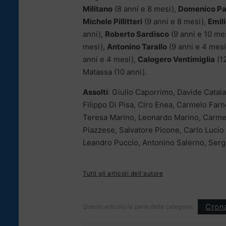
Militano
(8 anni e 8 mesi),
Domenico Pa
Michele Pillitteri
(9 anni e 8 mesi),
Emil
anni),
Roberto Sardisco
(9 anni e 10 mes
mesi),
Antonino Tarallo
(9 anni e 4 mesi
anni e 4 mesi),
Calogero Ventimiglia
(12
Matassa (10 anni).
Assolti
: Giulio Caporrimo, Davide Catal
Filippo Di Pisa, Ciro Enea, Carmelo Far
Teresa Marino, Leonardo Marino, Carmel
Piazzese, Salvatore Picone, Carlo Lucio
Leandro Puccio, Antonino Salerno, Sergio 
Tutti gli articoli dell'autore
Cron
Questo articolo fa parte delle categorie: