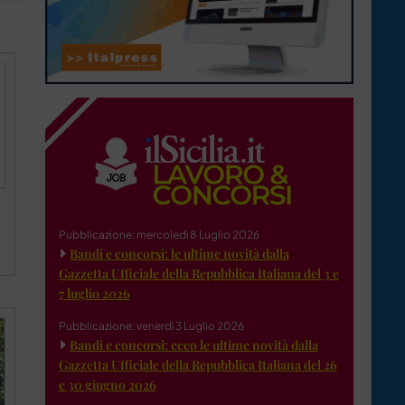
Pubblicazione: mercoledì 8 Luglio 2026
Bandi e concorsi: le ultime novità dalla
Gazzetta Ufficiale della Repubblica Italiana del 3 e
7 luglio 2026
Pubblicazione: venerdì 3 Luglio 2026
Bandi e concorsi: ecco le ultime novità dalla
Gazzetta Ufficiale della Repubblica Italiana del 26
e 30 giugno 2026