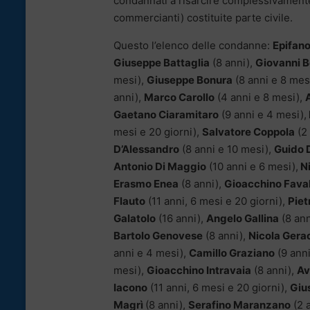
condannati a risarcire complessivamente 
commercianti) costituite parte civile.
Questo l’elenco delle condanne:
Epifano
Giuseppe Battaglia
(8 anni),
Giovanni 
mesi),
Giuseppe Bonura
(8 anni e 8 mes
anni),
Marco Carollo
(4 anni e 8 mesi),
Gaetano Ciaramitaro
(9 anni e 4 mesi),
mesi e 20 giorni),
Salvatore Coppola
(2 
D’Alessandro
(8 anni e 10 mesi),
Guido 
Antonio Di Maggio
(10 anni e 6 mesi),
Ni
Erasmo Enea
(8 anni),
Gioacchino Fava
Flauto
(11 anni, 6 mesi e 20 giorni),
Piet
Galatolo
(16 anni),
Angelo Gallina
(8 ann
Bartolo Genovese
(8 anni),
Nicola Gera
anni e 4 mesi),
Camillo Graziano
(9 anni
mesi),
Gioacchino Intravaia
(8 anni),
Av
Iacono
(11 anni, 6 mesi e 20 giorni),
Giu
Magrì
(8 anni),
Serafino Maranzano
(2 