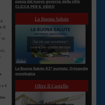
passa dal nuovo governo della città
CLICCA PER IL VIDEO
La Buona Salute
 8
o
(8
,
, 10
Fai clic per accettare i
cookie per questo servizio
si),
,
La Buona Salute 63° puntata: Ortopedia
oncologica
o
Oltre il Castello
i e 6
tro