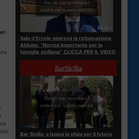
Fai clic per accettare i
cookie per questo servizio
ari
Sala d’Ercole approva la rottamazione,
Abbate: “Norma importante per le
famiglie siciliane” CLICCA PER IL VIDEO
lche
BarSicilia
ò
Fai clic per accettare i
cookie per questo servizio
a
a
ria
stati
Bar Sicilia, a Ispica la sfida per il futuro