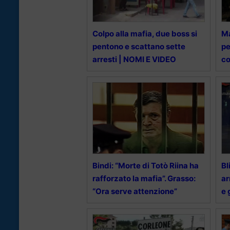
Colpo alla mafia, due boss si
Ma
pentono e scattano sette
pe
arresti | NOMI E VIDEO
co
Bindi: “Morte di Totò Riina ha
Bl
rafforzato la mafia”. Grasso:
ar
“Ora serve attenzione”
e 