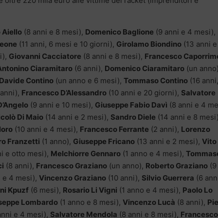
oltre 220 mila euro alle vittime del racket (imprenditori e
 Aiello
(8 anni e 8 mesi),
Domenico Baglione
(9 anni e 4 mesi),
Beone
(11 anni, 6 mesi e 10 giorni),
Girolamo Biondino
(13 anni e
i),
Giovanni Cacciatore
(8 anni e 8 mesi),
Francesco Caporrim
Antonino Ciaramitaro
(6 anni),
Domenico Ciaramitaro
(un anno)
Davide Contino
(un anno e 6 mesi),
Tommaso Contino
(16 anni
anni),
Francesco D’Alessandro
(10 anni e 20 giorni),
Salvatore
D’Angelo
(9 anni e 10 mesi),
Giuseppe Fabio Davì
(8 anni e 4 me
colò Di Maio
(14 anni e 2 mesi),
Sandro Diele
(14 anni e 8 mesi)
loro
(10 anni e 4 mesi),
Francesco Ferrante
(2 anni),
Lorenzo
ro Franzetti
(1 anno),
Giuseppe Fricano
(13 anni e 2 mesi),
Vito
i e otto mesi),
Melchiorre Gennaro
(1 anno e 4 mesi),
Tommas
ci
(8 anni),
Francesco Graziano
(un anno),
Roberto Graziano
(9
 e 4 mesi),
Vincenzo Graziano
(10 anni),
Silvio Guerrera
(6 ann
ni Kpuzf
(6 mesi),
Rosario Li Vigni
(1 anno e 4 mesi),
Paolo Lo
seppe Lombardo
(1 anno e 8 mesi),
Vincenzo Lucà
(8 anni),
Pie
anni e 4 mesi),
Salvatore Mendola
(8 anni e 8 mesi),
Francesco