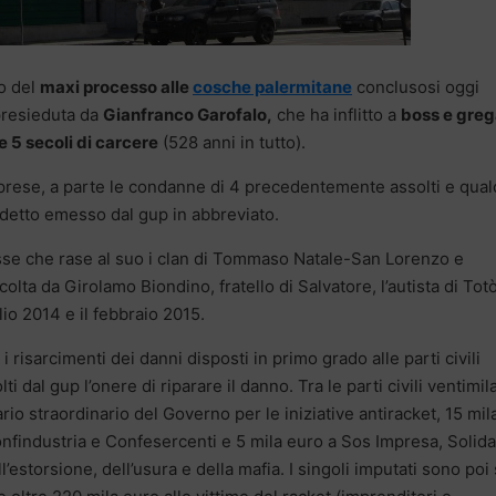
io del
maxi processo alle
cosche palermitane
conclusosi oggi
 presieduta da
Gianfranco Garofalo,
che ha inflitto a
boss e greg
e 5 secoli di carcere
(528 anni in tutto).
rese, a parte le condanne di 4 precedentemente assolti e qua
rdetto emesso dal gup in abbreviato.
lisse che rase al suo i clan di Tommaso Natale-San Lorenzo e
olta da Girolamo Biondino, fratello di Salvatore, l’autista di Tot
glio 2014 e il febbraio 2015.
i risarcimenti dei danni disposti in primo grado alle parti civili
i dal gup l’onere di riparare il danno. Tra le parti civili ventimil
io straordinario del Governo per le iniziative antiracket, 15 mil
onfindustria e Confesercenti e 5 mila euro a Sos Impresa, Solida
estorsione, dell’usura e della mafia. I singoli imputati sono poi 