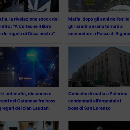
fia, la rivelazione shock del
Mafia, dopo gli anni dell’esilio
ntito : “A Corleone il libro
gli Inzerillo erano tornati a
n le regole di Cosa nostra”
comandare a Passo di Rigan
itz antimafia, diciannove
Omicidio di mafia a Palermo:
resti nel Catanese fra boss
condannati all’ergastolo i
gregari del clan Laudani
boss di San Lorenzo