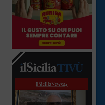
ilSiciliaNews
24