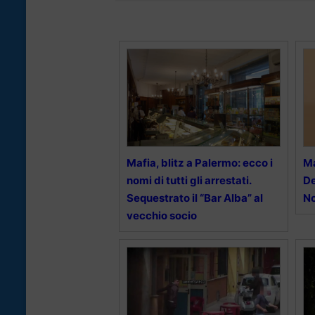
Mafia, blitz a Palermo: ecco i
Ma
nomi di tutti gli arrestati.
De
Sequestrato il “Bar Alba” al
No
vecchio socio