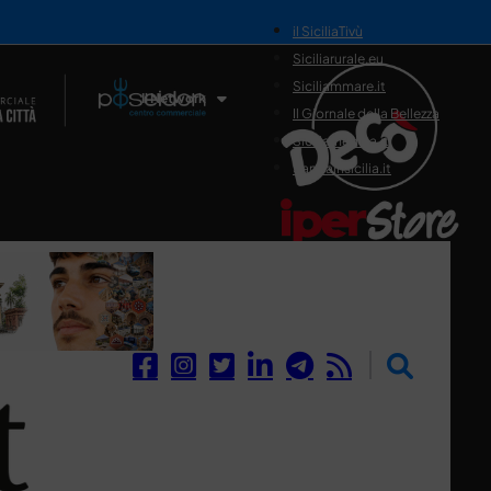
il SiciliaTivù
Siciliarurale.eu
Siciliammare.it
Il Network
Il Giornale della Bellezza
Siciliamedica.it
Sanitainsicilia.it