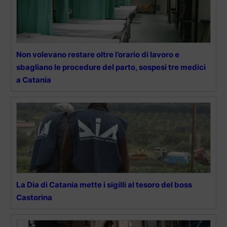
Non volevano restare oltre l’orario di lavoro e
sbagliano le procedure del parto, sospesi tre medici
a Catania
La Dia di Catania mette i sigilli al tesoro del boss
Castorina