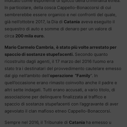
indicato come esponente di spicco della criminalità etnea.
In particolare, della cosca Cappello-Bonaccorsi di cui
sembrerebbe essere organico e nei confronti del quale,
già nell’ottobre 2017, la Dia di
Catania
aveva eseguito il
sequestro di auto e somme di denaro per un valore di
circa
200 mila euro.
Mario Carmelo Cambria,
è stato più volte arrestato per
spaccio di sostanze stupefacenti.
Secondo quanto
ricostruito dagli agenti, il 17 marzo del 2016 l’uomo era
stato tra i destinatari del provvedimento cautelare emesso
dal gip nell’ambito dell’
operazione “Family
“. In
quell’occasione erano rimasto coinvolto anche il padre e
altri sette indagati. Tutti erano accusati, a vario titolo, di
associazione per delinquere finalizzata al traffico e
spaccio di sostanze stupefacenti con l’aggravante di aver
agevolato il clan mafioso etneo Cappello-Bonaccorsi.
Sempre nel 2016, il Tribunale di
Catania
ha emesso u