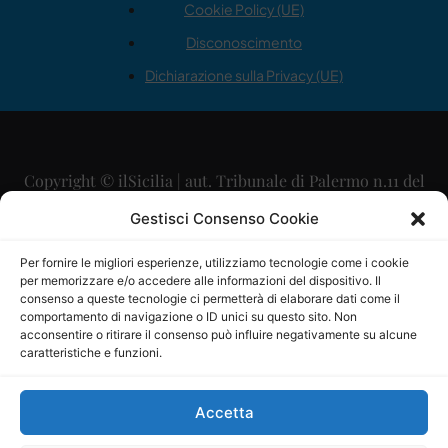
Cookie Policy (UE)
Disconoscimento
Dichiarazione sulla Privacy (UE)
Copyright © ilSicilia | aut. Tribunale di Palermo n.11 del
29/09/2015
Gestisci Consenso Cookie
Editore: Mercurio Comunicazione Soc. Coop. A.R.L.
Per fornire le migliori esperienze, utilizziamo tecnologie come i cookie
per memorizzare e/o accedere alle informazioni del dispositivo. Il
Direttore Editoriale: Maurizio Scaglione
consenso a queste tecnologie ci permetterà di elaborare dati come il
comportamento di navigazione o ID unici su questo sito. Non
Direttore Responsabile: Maria Calabrese
acconsentire o ritirare il consenso può influire negativamente su alcune
caratteristiche e funzioni.
p.zza Sant’Oliva, 9 – 90141 – Palermo – 091335557
P.IVA: 06334930820
Accetta
Mercurio Comunicazione Società Cooperativa a r.l. è