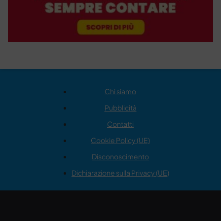
Chi siamo
Pubblicità
Contatti
Cookie Policy (UE)
Disconoscimento
Dichiarazione sulla Privacy (UE)