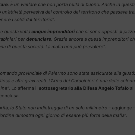
tare
. È un welfare che non porta nulla di buono. Anche in quest
un’attività pervasiva del controllo del territorio che passava tr
nere i soldi dal territorio
“.
e questa volta
cinque imprenditori
che si sono opposti al pizzo
rabinieri per
denunciare
. Grazie ancora a questi imprenditori ch
ana di questa società. La mafia non può prevalere
“.
 comando provinciale di Palermo sono state assicurate alla giusti
sa e altri gravi reati. L’Arma dei Carabinieri è una delle colon
mine”
. Lo afferma il
sottosegretario alla
Difesa Angelo Tofalo
al
 conclusa.
rità, lo Stato non indietreggia di un solo millimetro –
aggiunge
l’ordine dimostra ogni giorno di essere più forte della mafia
“.