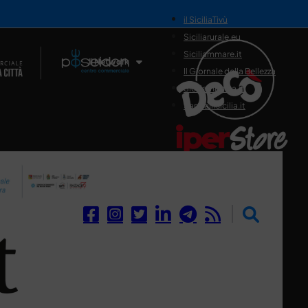
il SiciliaTivù
Siciliarurale.eu
Siciliammare.it
Il Network
Il Giornale della Bellezza
Siciliamedica.it
Sanitainsicilia.it