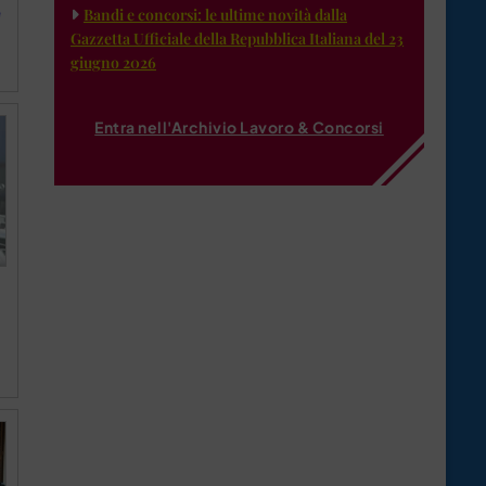
e
Bandi e concorsi: le ultime novità dalla
Gazzetta Ufficiale della Repubblica Italiana del 23
giugno 2026
Entra nell'Archivio Lavoro & Concorsi