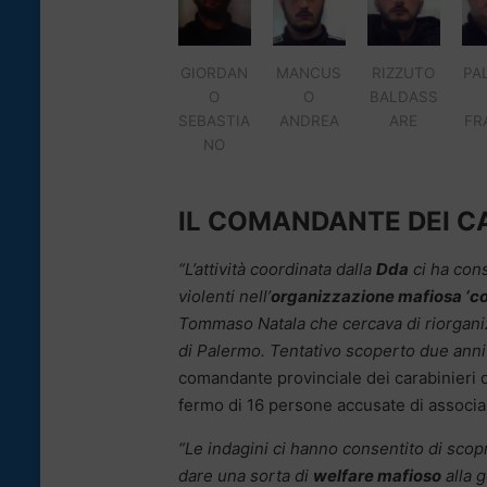
GIORDAN
MANCUS
RIZZUTO
PA
O
O
BALDASS
SEBASTIA
ANDREA
ARE
FR
NO
IL COMANDANTE DEI C
“L’attività coordinata dalla
Dda
ci ha cons
violenti nell’
organizzazione mafiosa ‘co
Tommaso Natala che cercava di riorganizz
di Palermo. Tentativo scoperto due anni 
comandante provinciale dei carabinieri d
fermo di 16 persone accusate di associa
“Le indagini ci hanno consentito di scop
dare una sorta di
welfare mafioso
alla 