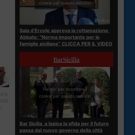
cookie per questo servizio
Sala d’Ercole approva la rottamazione,
Abbate: “Norma importante per le
famiglie siciliane” CLICCA PER IL VIDEO
BarSicilia
Fai clic per accettare i
BATE
cookie per questo servizio
NCES
O
Bar Sicilia, a Ispica la sfida per il futuro
passa dal nuovo governo della città