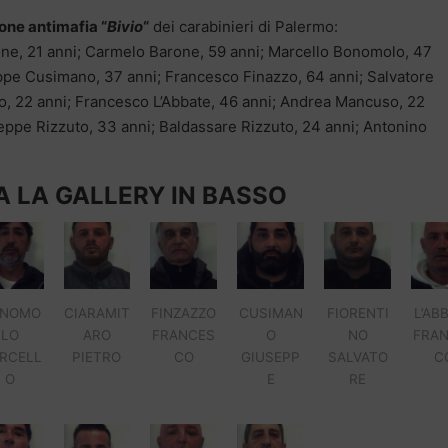
ione antimafia “
Bivio
“
dei carabinieri di Palermo:
one, 21 anni; Carmelo Barone, 59 anni; Marcello Bonomolo, 47
eppe Cusimano, 37 anni; Francesco Finazzo, 64 anni; Salvatore
o, 22 anni; Francesco L’Abbate, 46 anni; Andrea Mancuso, 22
eppe Rizzuto, 33 anni; Baldassare Rizzuto, 24 anni; Antonino
 LA GALLERY IN BASSO
NOMO
CIARAMIT
FINZAZZO
CUSIMAN
FIORENTI
L’AB
LO
ARO
FRANCES
O
NO
FRA
RCELL
PIETRO
CO
GIUSEPP
SALVATO
C
O
E
RE