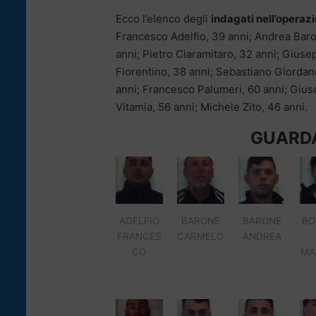
Ecco l’elenco degli
indagati nell’operaz
Francesco Adelfio, 39 anni; Andrea Bar
anni; Pietro Ciaramitaro, 32 anni; Gius
Fiorentino, 38 anni; Sebastiano Giordan
anni; Francesco Palumeri, 60 anni; Gius
Vitamia, 56 anni; Michele Zito, 46 anni.
GUARDA
ADELFIO
BARONE
BARONE
BO
FRANCES
CARMELO
ANDREA
CO
MA