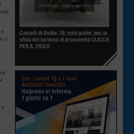
a
cookie per questo servizio
amite
 e
Castelli di Sicilia: 19 ‘mini guide’ per la
e ci
sfida del turismo di prossimità CLICCA
PER IL VIDEO
zia
ne
– e