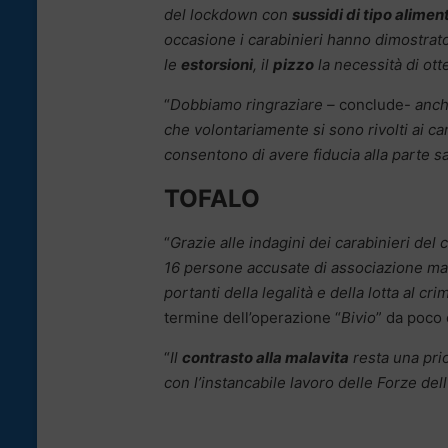
del lockdown con
sussidi di tipo alimen
occasione i carabinieri hanno dimostrato 
le
estorsioni
, il
pizzo
la necessità di otte
“
Dobbiamo ringraziare –
conclude-
anch
che volontariamente si sono rivolti ai ca
consentono di avere fiducia alla parte s
TOFALO
“
Grazie alle indagini dei carabinieri del
16 persone accusate di associazione mafio
portanti della legalità e della lotta al cri
termine dell’operazione “
Bivio
” da poco
“
Il
contrasto alla malavita
resta una prio
con l’instancabile lavoro delle Forze del