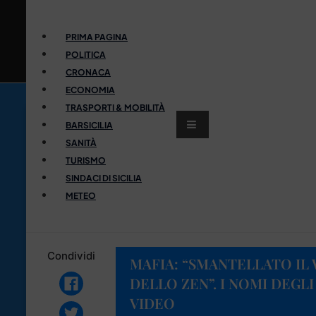
PRIMA PAGINA
POLITICA
CRONACA
ECONOMIA
TRASPORTI & MOBILITÀ
BARSICILIA
SANITÀ
TURISMO
SINDACI DI SICILIA
METEO
Condividi
MAFIA: “SMANTELLATO IL
DELLO ZEN”. I NOMI DEGLI
VIDEO