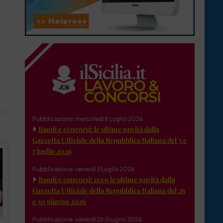
Pubblicazione: mercoledì 8 Luglio 2026
Bandi e concorsi: le ultime novità dalla
Gazzetta Ufficiale della Repubblica Italiana del 3 e
7 luglio 2026
Pubblicazione: venerdì 3 Luglio 2026
Bandi e concorsi: ecco le ultime novità dalla
Gazzetta Ufficiale della Repubblica Italiana del 26
e 30 giugno 2026
Pubblicazione: venerdì 26 Giugno 2026