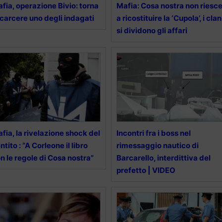
fia, operazione Bivio: torna
Mafia: Cosa nostra non riesc
 carcere uno degli indagati
a ricostituire la ‘Cupola’, i clan
si dividono gli affari
fia, la rivelazione shock del
Incontri fra i boss nel
ntito : “A Corleone il libro
rimessaggio nautico di
n le regole di Cosa nostra”
Barcarello, interdittiva del
prefetto | VIDEO