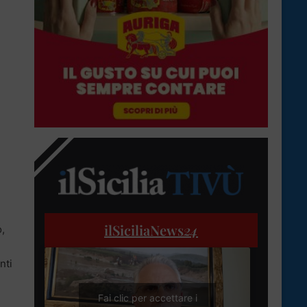
ilSiciliaNews
24
,
nti
Fai clic per accettare i