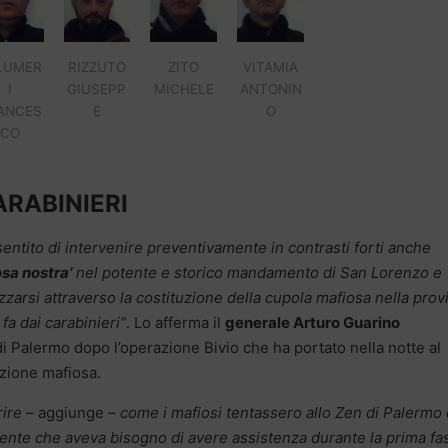
LUMER
RIZZUTO
ZITO
VITAMIA
I
GIUSEPP
MICHELE
ANTONIN
ANCES
E
O
CO
ARABINIERI
entito di intervenire preventivamente in contrasti forti anche
sa nostra’
nel potente e storico mandamento di San Lorenzo e
arsi attraverso la costituzione della cupola mafiosa nella prov
fa dai carabinieri”
. Lo afferma il
generale Arturo Guarino
i Palermo dopo l’operazione Bivio che ha portato nella notte al
zione mafiosa.
rire –
aggiunge –
come i mafiosi tentassero allo Zen di Palermo 
gente che aveva bisogno di avere assistenza durante la prima fa