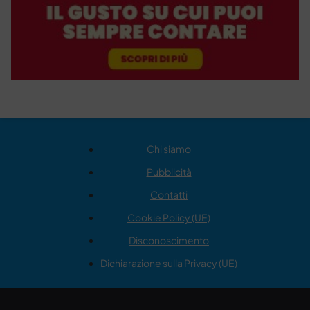
Chi siamo
Pubblicità
Contatti
Cookie Policy (UE)
Disconoscimento
Dichiarazione sulla Privacy (UE)