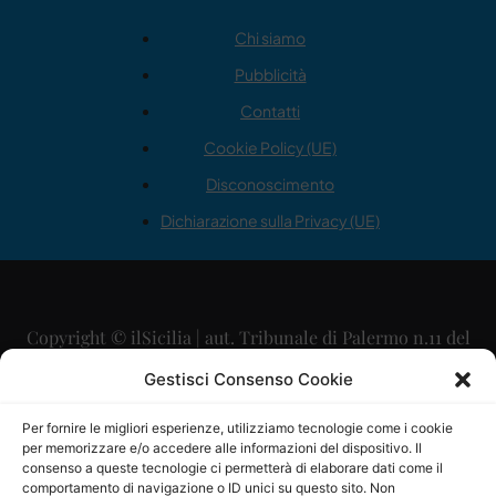
Chi siamo
Pubblicità
Contatti
Cookie Policy (UE)
Disconoscimento
Dichiarazione sulla Privacy (UE)
Copyright © ilSicilia | aut. Tribunale di Palermo n.11 del
29/09/2015
Gestisci Consenso Cookie
Editore: Mercurio Comunicazione Soc. Coop. A.R.L.
Per fornire le migliori esperienze, utilizziamo tecnologie come i cookie
per memorizzare e/o accedere alle informazioni del dispositivo. Il
Direttore Editoriale: Maurizio Scaglione
consenso a queste tecnologie ci permetterà di elaborare dati come il
comportamento di navigazione o ID unici su questo sito. Non