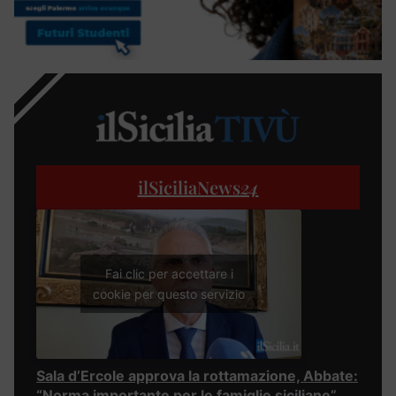
ilSiciliaNews
24
Fai clic per accettare i
cookie per questo servizio
Sala d’Ercole approva la rottamazione, Abbate:
“Norma importante per le famiglie siciliane”