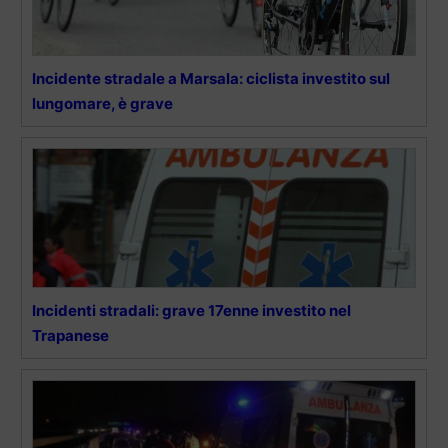
Incidente stradale a Marsala: ciclista investito sul
lungomare, è grave
Incidenti stradali: grave 17enne investito nel
Trapanese