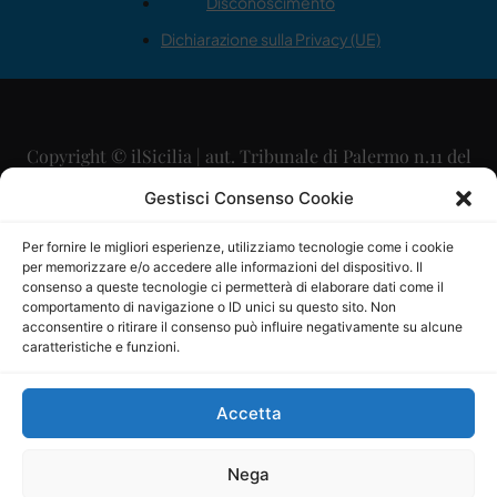
Disconoscimento
Dichiarazione sulla Privacy (UE)
Copyright © ilSicilia | aut. Tribunale di Palermo n.11 del
29/09/2015
Gestisci Consenso Cookie
Editore: Mercurio Comunicazione Soc. Coop. A.R.L.
Per fornire le migliori esperienze, utilizziamo tecnologie come i cookie
per memorizzare e/o accedere alle informazioni del dispositivo. Il
Direttore Editoriale: Maurizio Scaglione
consenso a queste tecnologie ci permetterà di elaborare dati come il
comportamento di navigazione o ID unici su questo sito. Non
Direttore Responsabile: Maria Calabrese
acconsentire o ritirare il consenso può influire negativamente su alcune
caratteristiche e funzioni.
p.zza Sant’Oliva, 9 – 90141 – Palermo – 091335557
P.IVA: 06334930820
Accetta
Mercurio Comunicazione Società Cooperativa a r.l. è
iscritta al Registro degli Operatori di Comunicazione al
Nega
numero 26988