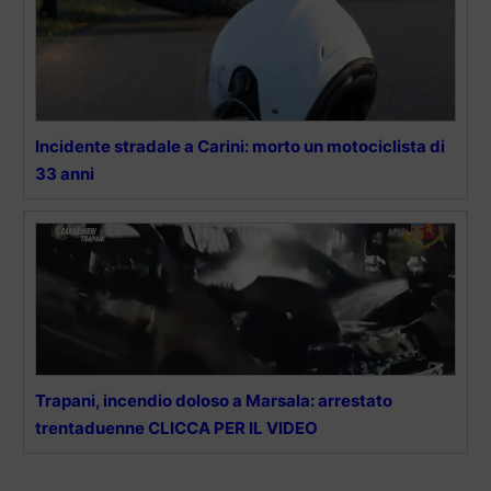
Incidente stradale a Carini: morto un motociclista di
33 anni
Trapani, incendio doloso a Marsala: arrestato
trentaduenne CLICCA PER IL VIDEO