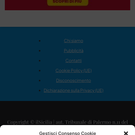
Chi siamo
Pubblicità
Contatti
Cookie Policy (UE)
Disconoscimento
Dichiarazione sulla Privacy (UE)
Copyright © ilSicilia | aut. Tribunale di Palermo n.11 del
29/09/2015
Gestisci Consenso Cookie