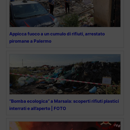
Appicca fuoco a un cumulo di rifiuti, arrestato
piromane a Palermo
“Bomba ecologica” a Marsala: scoperti rifiuti plastici
interrati e all’aperto | FOTO