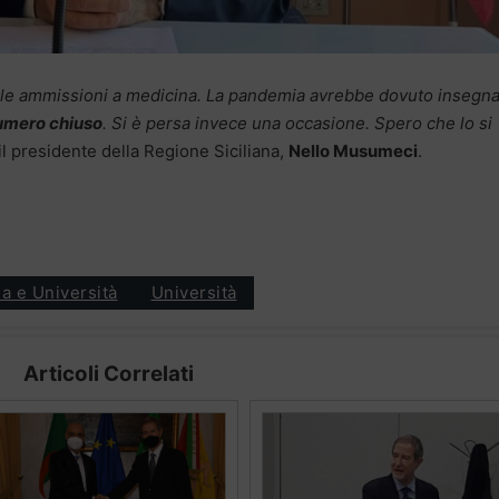
per le ammissioni a medicina. La pandemia avrebbe dovuto insegn
numero chiuso
. Si è persa invece una occasione. Spero che lo si
 il presidente della Regione Siciliana,
Nello Musumeci
.
a e Università
Università
Articoli Correlati