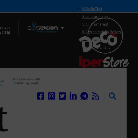
il SiciliaTivù
Siciliarurale.eu
Siciliammare.it
Il Network
Il Giornale della Bellezza
Siciliamedica.it
Sanitainsicilia.it