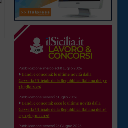
Pubblicazione: mercoledì 8 Luglio 2026
Bandi e concorsi: le ultime novità dalla
Gazzetta Ufficiale della Repubblica Italiana del 3 e
7 luglio 2026
Pubblicazione: venerdì 3 Luglio 2026
Bandi e concorsi: ecco le ultime novità dalla
Gazzetta Ufficiale della Repubblica Italiana del 26
e 30 giugno 2026
Pubblicazione: venerdì 26 Giugno 2026