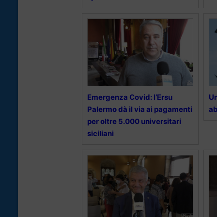
Emergenza Covid: l’Ersu
Un
Palermo dà il via ai pagamenti
ab
per oltre 5.000 universitari
siciliani