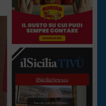
ilSiciliaNews
24
Fai clic per accettare i