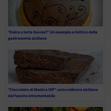
“Dolce o torta Savoia?” Un esempio eclettico della
gastronomia siciliana
“Cioccolato di Modica IGP”: un’eccellenza siciliana
dal fascino intramontabile