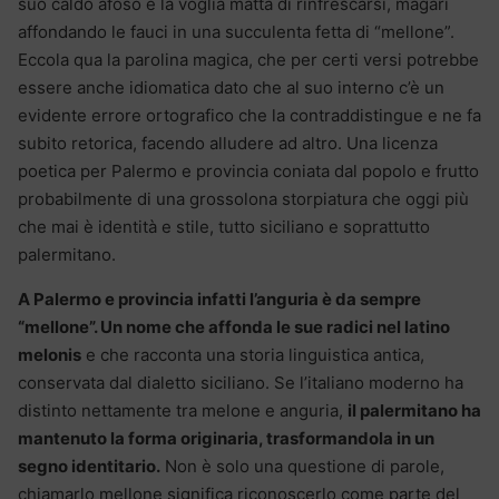
suo caldo afoso e la voglia matta di rinfrescarsi, magari
affondando le fauci in una succulenta fetta di “mellone”.
Eccola qua la parolina magica, che per certi versi potrebbe
essere anche idiomatica dato che al suo interno c’è un
evidente errore ortografico che la contraddistingue e ne fa
subito retorica, facendo alludere ad altro. Una licenza
poetica per Palermo e provincia coniata dal popolo e frutto
probabilmente di una grossolona storpiatura che oggi più
che mai è identità e stile, tutto siciliano e soprattutto
palermitano.
A Palermo e provincia infatti l’anguria è da sempre
“mellone”. Un nome che affonda le sue radici nel latino
melonis
e che racconta una storia linguistica antica,
conservata dal dialetto siciliano. Se l’italiano moderno ha
distinto nettamente tra melone e anguria,
il palermitano ha
mantenuto la forma originaria, trasformandola in un
segno identitario.
Non è solo una questione di parole,
chiamarlo mellone significa riconoscerlo come parte del