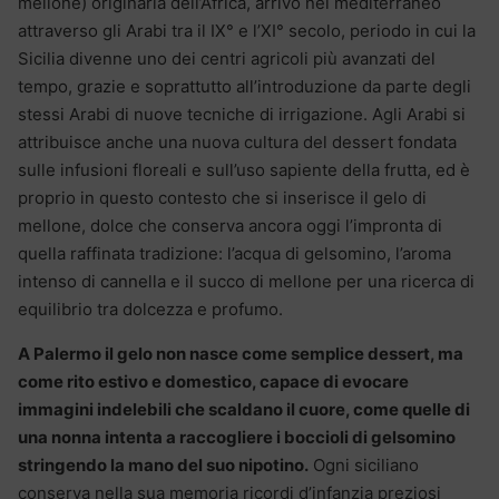
mellone) originaria dell’Africa, arrivò nel mediterraneo
attraverso gli Arabi tra il IX° e l’XI° secolo, periodo in cui la
Sicilia divenne uno dei centri agricoli più avanzati del
tempo, grazie e soprattutto all’introduzione da parte degli
stessi Arabi di nuove tecniche di irrigazione. Agli Arabi si
attribuisce anche una nuova cultura del dessert fondata
sulle infusioni floreali e sull’uso sapiente della frutta, ed è
proprio in questo contesto che si inserisce il gelo di
mellone, dolce che conserva ancora oggi l’impronta di
quella raffinata tradizione: l’acqua di gelsomino, l’aroma
intenso di cannella e il succo di mellone per una ricerca di
equilibrio tra dolcezza e profumo.
A Palermo il gelo non nasce come semplice dessert, ma
come rito estivo e domestico, capace di evocare
immagini indelebili che scaldano il cuore, come quelle di
una nonna intenta a raccogliere i boccioli di gelsomino
stringendo la mano del suo nipotino.
Ogni siciliano
conserva nella sua memoria ricordi d’infanzia preziosi