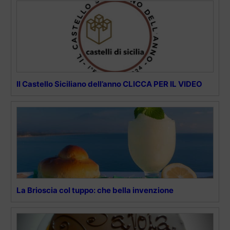
Il Castello Siciliano dell’anno CLICCA PER IL VIDEO
La Brioscia col tuppo: che bella invenzione