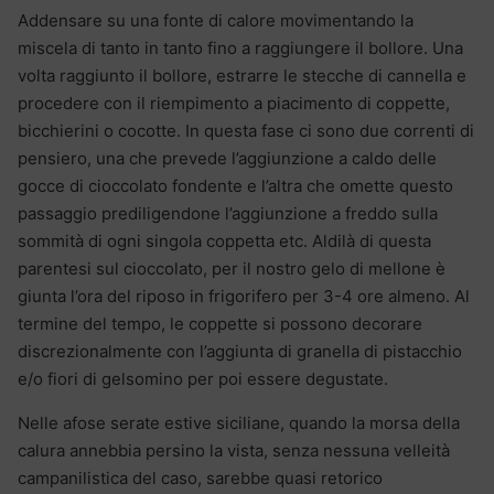
Addensare su una fonte di calore movimentando la
miscela di tanto in tanto fino a raggiungere il bollore. Una
volta raggiunto il bollore, estrarre le stecche di cannella e
procedere con il riempimento a piacimento di coppette,
bicchierini o cocotte. In questa fase ci sono due correnti di
pensiero, una che prevede l’aggiunzione a caldo delle
gocce di cioccolato fondente e l’altra che omette questo
passaggio prediligendone l’aggiunzione a freddo sulla
sommità di ogni singola coppetta etc. Aldilà di questa
parentesi sul cioccolato, per il nostro gelo di mellone è
giunta l’ora del riposo in frigorifero per 3-4 ore almeno. Al
termine del tempo, le coppette si possono decorare
discrezionalmente con l’aggiunta di granella di pistacchio
e/o fiori di gelsomino per poi essere degustate.
Nelle afose serate estive siciliane, quando la morsa della
calura annebbia persino la vista, senza nessuna velleità
campanilistica del caso, sarebbe quasi retorico