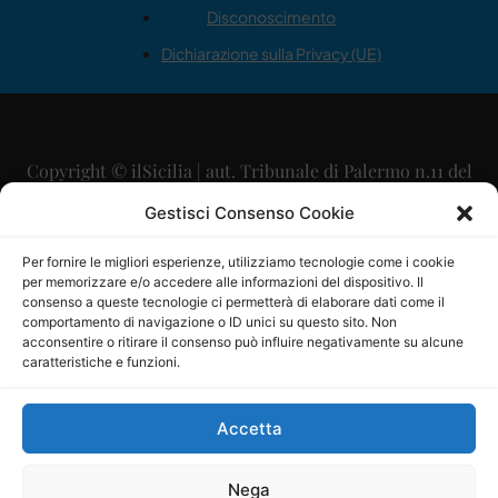
Disconoscimento
Dichiarazione sulla Privacy (UE)
Copyright © ilSicilia | aut. Tribunale di Palermo n.11 del
29/09/2015
Gestisci Consenso Cookie
Editore: Mercurio Comunicazione Soc. Coop. A.R.L.
Per fornire le migliori esperienze, utilizziamo tecnologie come i cookie
per memorizzare e/o accedere alle informazioni del dispositivo. Il
Direttore Editoriale: Maurizio Scaglione
consenso a queste tecnologie ci permetterà di elaborare dati come il
comportamento di navigazione o ID unici su questo sito. Non
Direttore Responsabile: Maria Calabrese
acconsentire o ritirare il consenso può influire negativamente su alcune
caratteristiche e funzioni.
p.zza Sant’Oliva, 9 – 90141 – Palermo – 091335557
P.IVA: 06334930820
Accetta
Mercurio Comunicazione Società Cooperativa a r.l. è
iscritta al Registro degli Operatori di Comunicazione al
Nega