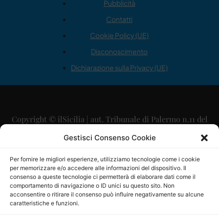
Pubblicità
Contatti
Cookie Policy (UE)
Disconoscimento
Dichiarazione sulla Privacy (UE)
Copyright © ilSicilia | aut. Tribunale di Palermo n.11 del
29/09/2015
Gestisci Consenso Cookie
Editore: Mercurio Comunicazione Soc. Coop. A.R.L.
Per fornire le migliori esperienze, utilizziamo tecnologie come i cookie
per memorizzare e/o accedere alle informazioni del dispositivo. Il
Direttore Editoriale: Maurizio Scaglione
consenso a queste tecnologie ci permetterà di elaborare dati come il
comportamento di navigazione o ID unici su questo sito. Non
Direttore Responsabile: Maria Calabrese
acconsentire o ritirare il consenso può influire negativamente su alcune
caratteristiche e funzioni.
p.zza Sant’Oliva, 9 – 90141 – Palermo – 091335557