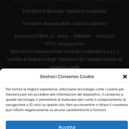
Direttore Editoriale: Maurizio Scaglione
Direttore Responsabile: Maria Calabrese
p.zza Sant’Oliva, 9 – 90141 – Palermo – 091335557
P.IVA: 06334930820
Mercurio Comunicazione Società Cooperativa a r.l. è
iscritta al Registro degli Operatori di Comunicazione al
numero 26988
Gestisci Consenso Cookie
Sito gestito da
La Digitale srl
–
info@ladigitale.it
Per fornire le migliori esperienze, utilizziamo tecnologie come i cookie per
memorizzare e/o accedere alle informazioni del dispositivo. Il consenso a
queste tecnologie ci permetterà di elaborare dati come il comportamento di
navigazione o ID unici su questo sito. Non acconsentire o ritirare il consenso
può influire negativamente su alcune caratteristiche e funzioni.
Accetta