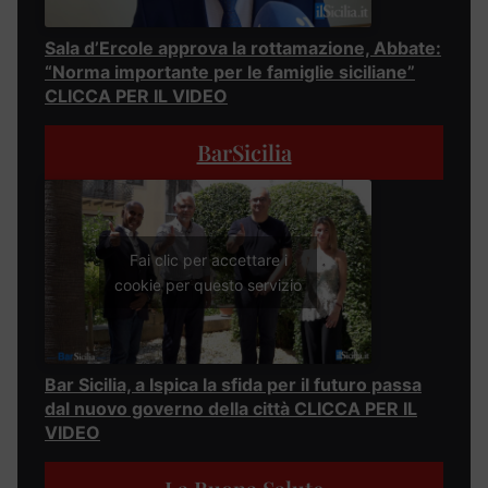
Sala d’Ercole approva la rottamazione, Abbate:
“Norma importante per le famiglie siciliane”
CLICCA PER IL VIDEO
BarSicilia
Fai clic per accettare i
cookie per questo servizio
Bar Sicilia, a Ispica la sfida per il futuro passa
dal nuovo governo della città CLICCA PER IL
VIDEO