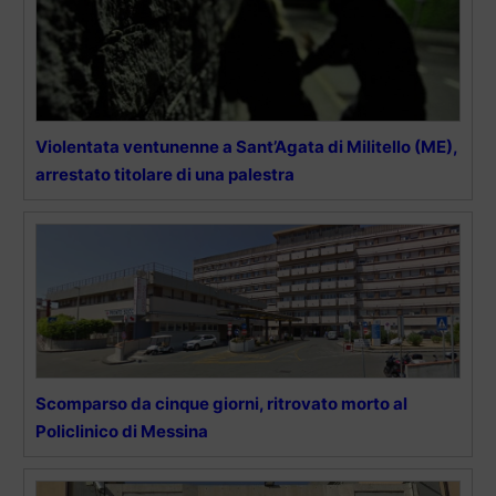
Violentata ventunenne a Sant’Agata di Militello (ME),
arrestato titolare di una palestra
Scomparso da cinque giorni, ritrovato morto al
Policlinico di Messina