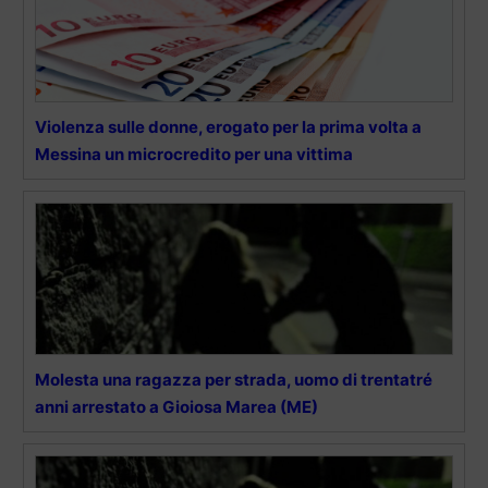
Violenza sulle donne, erogato per la prima volta a
Messina un microcredito per una vittima
Molesta una ragazza per strada, uomo di trentatré
anni arrestato a Gioiosa Marea (ME)