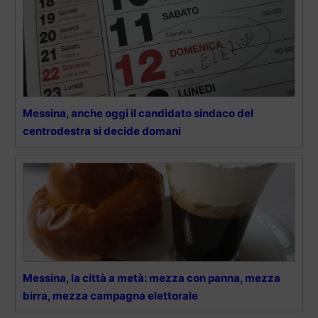
Messina, anche oggi il candidato sindaco del
centrodestra si decide domani
Messina, la città a metà: mezza con panna, mezza
birra, mezza campagna elettorale