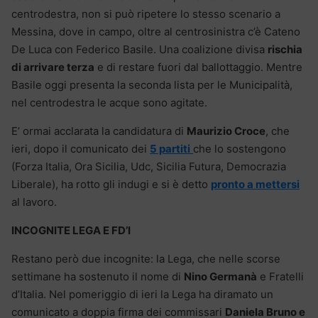
centrodestra, non si può ripetere lo stesso scenario a
Messina, dove in campo, oltre al centrosinistra c’è Cateno
De Luca con Federico Basile. Una coalizione divisa
rischia
di arrivare terza
e di restare fuori dal ballottaggio. Mentre
Basile oggi presenta la seconda lista per le Municipalità,
nel centrodestra le acque sono agitate.
E’ ormai acclarata la candidatura di
Maurizio Croce
, che
ieri, dopo il comunicato dei
5 partiti
che lo sostengono
(Forza Italia, Ora Sicilia, Udc, Sicilia Futura, Democrazia
Liberale), ha rotto gli indugi e si è detto
pronto a mettersi
al lavoro.
INCOGNITE LEGA E FD’I
Restano però due incognite: la Lega, che nelle scorse
settimane ha sostenuto il nome di
Nino Germanà
e Fratelli
d’Italia. Nel pomeriggio di ieri la Lega ha diramato un
comunicato a doppia firma dei commissari
Daniela Bruno e