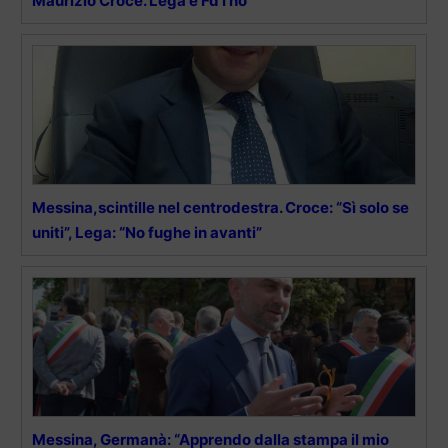
Maurizio Croce. Lega e Fd’I no
Messina,scintille nel centrodestra. Croce: “Sì solo se
uniti”, Lega: “No fughe in avanti”
Messina, Germanà: “Apprendo dalla stampa il mio