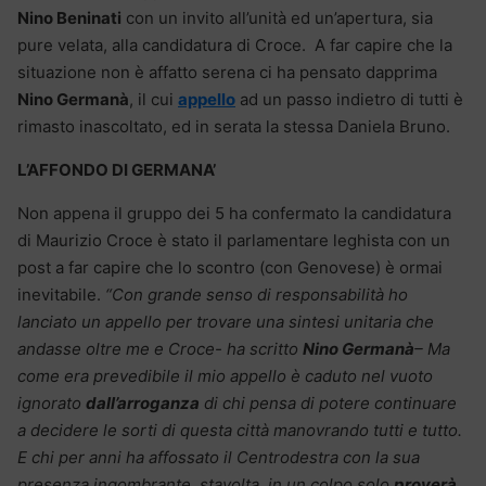
Nino Beninati
con un invito all’unità ed un’apertura, sia
pure velata, alla candidatura di Croce. A far capire che la
situazione non è affatto serena ci ha pensato dapprima
Nino Germanà
, il cui
appello
ad un passo indietro di tutti è
rimasto inascoltato, ed in serata la stessa Daniela Bruno.
L’AFFONDO DI GERMANA’
Non appena il gruppo dei 5 ha confermato la candidatura
di Maurizio Croce è stato il parlamentare leghista con un
post a far capire che lo scontro (con Genovese) è ormai
inevitabile.
“Con grande senso di responsabilità ho
lanciato un appello per trovare una sintesi unitaria che
andasse oltre me e Croce- ha scritto
Nino Germanà
– Ma
come era prevedibile il mio appello è caduto nel vuoto
ignorato
dall’arroganza
di chi pensa di potere continuare
a decidere le sorti di questa città manovrando tutti e tutto.
E chi per anni ha affossato il Centrodestra con la sua
presenza ingombrante, stavolta, in un colpo solo
proverà