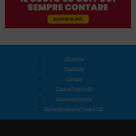
Chi siamo
Pubblicità
Contatti
Cookie Policy (UE)
Disconoscimento
Dichiarazione sulla Privacy (UE)