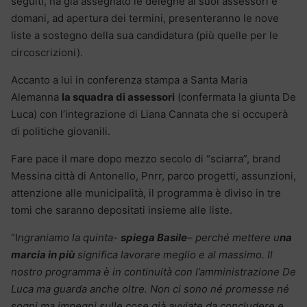
seguiti, ha già assegnato le deleghe ai suoi assessori e
domani, ad apertura dei termini, presenteranno le nove
liste a sostegno della sua candidatura (più quelle per le
circoscrizioni).
Accanto a lui in conferenza stampa a Santa Maria
Alemanna
la squadra di assessori
(confermata la giunta De
Luca) con l’integrazione di Liana Cannata che si occuperà
di politiche giovanili.
Fare pace il mare dopo mezzo secolo di “sciarra”, brand
Messina città di Antonello, Pnrr, parco progetti, assunzioni,
attenzione alle municipalità, il programma è diviso in tre
tomi che saranno depositati insieme alle liste.
“I
ngraniamo la quinta-
spiega Basile
– perché mettere u
na
marcia in più
significa lavorare meglio e al massimo. Il
nostro programma è in continuità con l’amministrazione De
Luca ma guarda anche oltre. Non ci sono né promesse né
sogni ma impegni sulle cose già avviate da concludere e