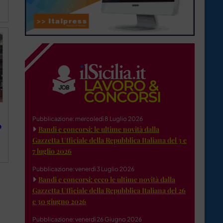
Pubblicazione: mercoledì 8 Luglio 2026
o
Bandi e concorsi: le ultime novità dalla
Gazzetta Ufficiale della Repubblica Italiana del 3 e
7 luglio 2026
Pubblicazione: venerdì 3 Luglio 2026
Bandi e concorsi: ecco le ultime novità dalla
Gazzetta Ufficiale della Repubblica Italiana del 26
e 30 giugno 2026
Pubblicazione: venerdì 26 Giugno 2026