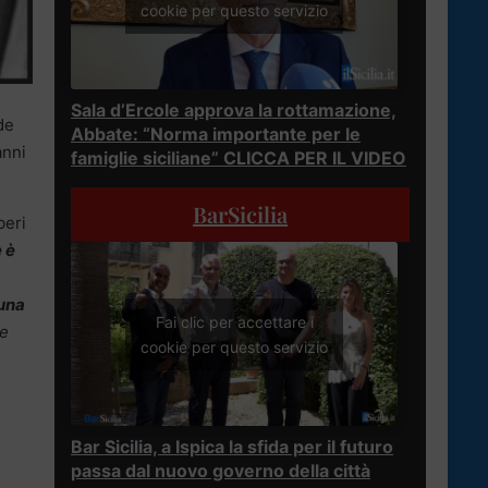
cookie per questo servizio
Sala d’Ercole approva la rottamazione,
de
Abbate: “Norma importante per le
anni
famiglie siciliane” CLICCA PER IL VIDEO
BarSicilia
beri
 è
 una
Fai clic per accettare i
e
cookie per questo servizio
Bar Sicilia, a Ispica la sfida per il futuro
passa dal nuovo governo della città