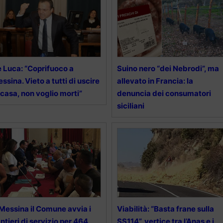
 Luca: “Coprifuoco a
Suino nero “dei Nebrodi”, ma
ssina. Vieto a tutti di uscire
allevato in Francia: la
 casa, non voglio morti”
denuncia dei consumatori
siciliani
Messina il Comune avvia i
Viabilità: “Basta frane sulla
ntieri di servizio per 464
SS114”, vertice tra l’Anas e i