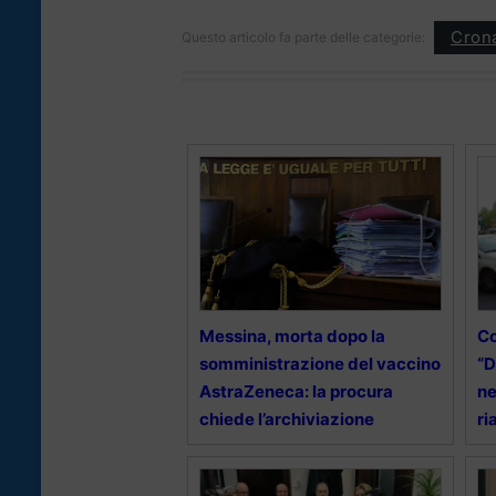
Cron
Questo articolo fa parte delle categorie:
Messina, morta dopo la
Co
somministrazione del vaccino
“D
AstraZeneca: la procura
ne
chiede l’archiviazione
ri