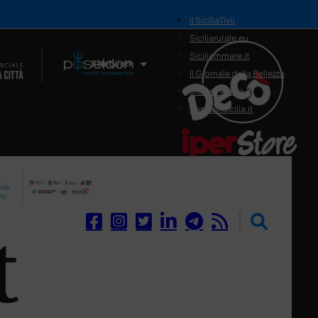
il SiciliaTivù
Siciliarurale.eu
Siciliammare.it
Il Network
Il Giornale della Bellezza
Siciliamedica.it
Sanitainsicilia.it