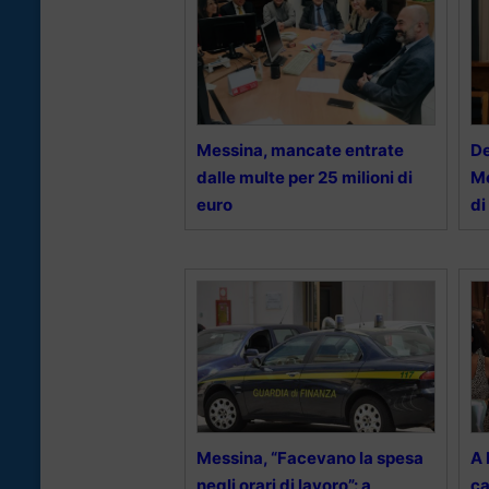
Messina, mancate entrate
De
dalle multe per 25 milioni di
Me
euro
di
Messina, “Facevano la spesa
A 
negli orari di lavoro”: a
ca