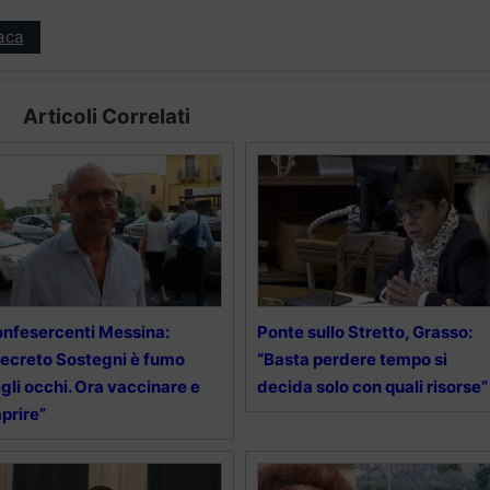
aca
Articoli Correlati
nfesercenti Messina:
Ponte sullo Stretto, Grasso:
ecreto Sostegni è fumo
“Basta perdere tempo si
gli occhi. Ora vaccinare e
decida solo con quali risorse”
aprire”