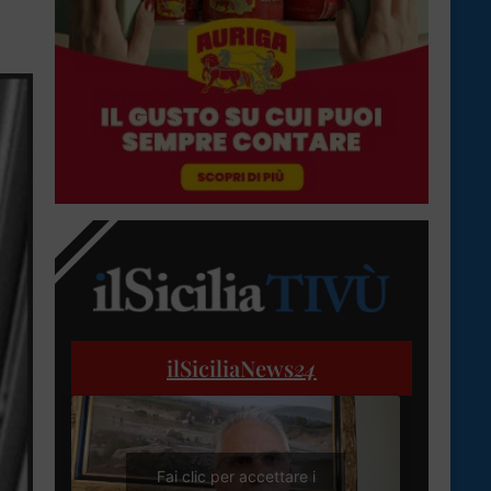
ilSiciliaNews
24
Fai clic per accettare i