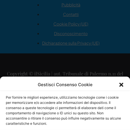
Pubblicità
Contatti
Cookie Policy (UE)
Disconoscimento
Dichiarazione sulla Privacy (UE)
Copyright © ilSicilia | aut. Tribunale di Palermo n.11 del
29/09/2015
Gestisci Consenso Cookie
Editore: Mercurio Comunicazione Soc. Coop. A.R.L.
Per fornire le migliori esperienze, utilizziamo tecnologie come i cookie
per memorizzare e/o accedere alle informazioni del dispositivo. Il
Direttore Editoriale: Maurizio Scaglione
consenso a queste tecnologie ci permetterà di elaborare dati come il
comportamento di navigazione o ID unici su questo sito. Non
Direttore Responsabile: Maria Calabrese
acconsentire o ritirare il consenso può influire negativamente su alcune
caratteristiche e funzioni.