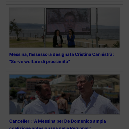
Messina, l’assessora designata Cristina Cannistrà:
“Serve welfare di prossimità”
Cancelleri: “A Messina per De Domenico ampia
coalizione antesignana delle Regionali”