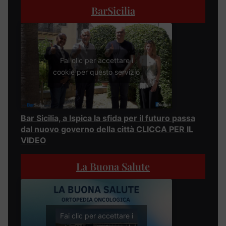
BarSicilia
Fai clic per accettare i
cookie per questo servizio
Bar Sicilia, a Ispica la sfida per il futuro passa
dal nuovo governo della città CLICCA PER IL
VIDEO
La Buona Salute
Fai clic per accettare i