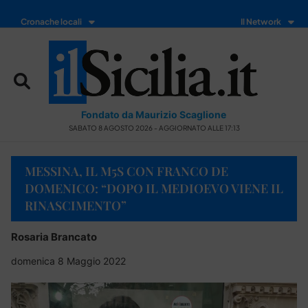
Cronache locali
Il Network
Fondato da Maurizio Scaglione
SABATO 8 AGOSTO 2026 - AGGIORNATO ALLE 17:13
MESSINA, IL M5S CON FRANCO DE
DOMENICO: “DOPO IL MEDIOEVO VIENE IL
RINASCIMENTO”
Rosaria Brancato
domenica 8 Maggio 2022