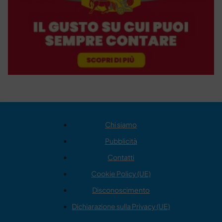
Chi siamo
Pubblicità
Contatti
Cookie Policy (UE)
Disconoscimento
Dichiarazione sulla Privacy (UE)