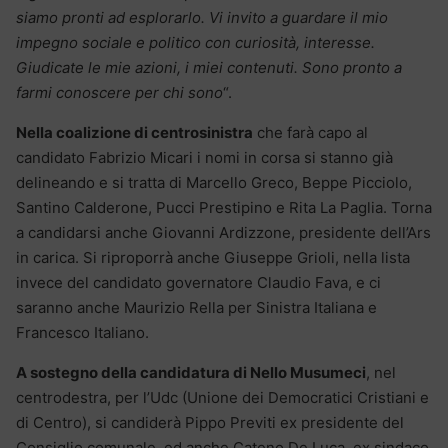
siamo pronti ad esplorarlo. Vi invito a guardare il mio
impegno sociale e politico con curiosità, interesse.
Giudicate le mie azioni, i miei contenuti. Sono pronto a
farmi conoscere per chi sono
“.
Nella coalizione di centrosinistra
che farà capo al
candidato Fabrizio Micari i nomi in corsa si stanno già
delineando e si tratta di Marcello Greco, Beppe Picciolo,
Santino Calderone, Pucci Prestipino e Rita La Paglia. Torna
a candidarsi anche Giovanni Ardizzone, presidente dell’Ars
in carica. Si riproporrà anche Giuseppe Grioli, nella lista
invece del candidato governatore Claudio Fava, e ci
saranno anche Maurizio Rella per Sinistra Italiana e
Francesco Italiano.
A sostegno della candidatura di Nello Musumeci
, nel
centrodestra, per l’Udc (Unione dei Democratici Cristiani e
di Centro), si candiderà Pippo Previti ex presidente del
Consiglio comunale, ed anche Cateno De Luca, ex sindaco