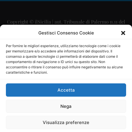
Copyright © ilSicilia | aut. Tribunale di Palermo n.11 del
29/09/2015
Gestisci Consenso Cookie
Editore: Mercurio Comunicazione Soc. Coop. A.R.L.
Per fornire le migliori esperienze, utilizziamo tecnologie come i cookie
per memorizzare e/o accedere alle informazioni del dispositivo. Il
Direttore Editoriale: Maurizio Scaglione
consenso a queste tecnologie ci permetterà di elaborare dati come il
comportamento di navigazione o ID unici su questo sito. Non
Direttore Responsabile: Maria Calabrese
acconsentire o ritirare il consenso può influire negativamente su alcune
caratteristiche e funzioni.
p.zza Sant’Oliva, 9 – 90141 – Palermo – 091335557
P.IVA: 06334930820
Accetta
Mercurio Comunicazione Società Cooperativa a r.l. è
iscritta al Registro degli Operatori di Comunicazione al
Nega
numero 26988
Visualizza preferenze
Sito gestito da
La Digitale srl
–
info@ladigitale.it