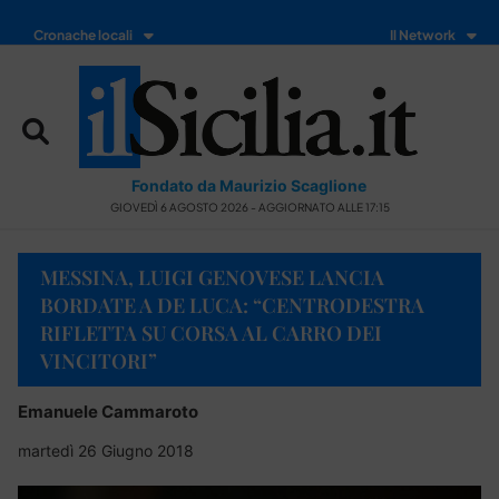
Cronache locali
Il Network
Fondato da Maurizio Scaglione
GIOVEDÌ 6 AGOSTO 2026 - AGGIORNATO ALLE 17:15
MESSINA, LUIGI GENOVESE LANCIA
BORDATE A DE LUCA: “CENTRODESTRA
RIFLETTA SU CORSA AL CARRO DEI
VINCITORI”
Emanuele Cammaroto
martedì 26 Giugno 2018