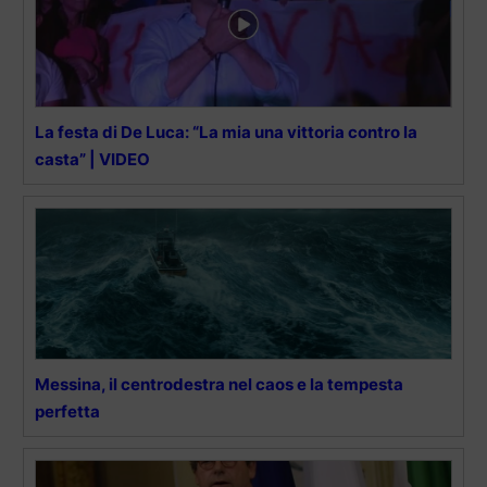
La festa di De Luca: “La mia una vittoria contro la
casta” | VIDEO
Messina, il centrodestra nel caos e la tempesta
perfetta