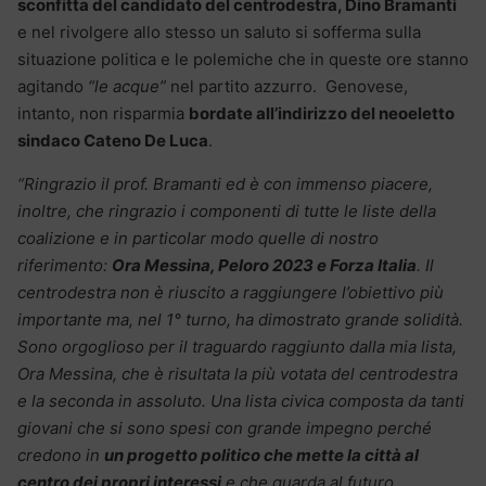
sconfitta del candidato del centrodestra, Dino Bramanti
e nel rivolgere allo stesso un saluto si sofferma sulla
situazione politica e le polemiche che in queste ore stanno
agitando
“le acque”
nel partito azzurro. Genovese,
intanto, non risparmia
bordate all’indirizzo del neoeletto
sindaco Cateno De Luca
.
“Ringrazio il prof. Bramanti ed è con immenso piacere,
inoltre, che ringrazio i componenti di tutte le liste della
coalizione e in particolar modo quelle di nostro
riferimento:
Ora Messina, Peloro 2023 e Forza Italia
. Il
centrodestra non è riuscito a raggiungere l’obiettivo più
importante ma, nel 1° turno, ha dimostrato grande solidità.
Sono orgoglioso per il traguardo raggiunto dalla mia lista,
Ora Messina, che è risultata la più votata del centrodestra
e la seconda in assoluto. Una lista civica composta da tanti
giovani che si sono spesi con grande impegno perché
credono in
un progetto politico che mette la città al
centro dei propri interessi
e che guarda al futuro