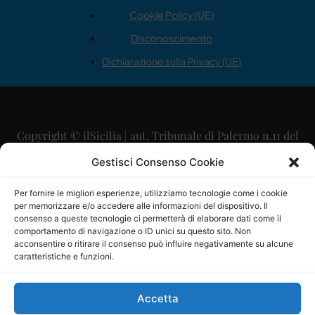
Cookie Policy (UE)
Disconoscimento
Dichiarazione sulla Privacy (UE)
Copyright © ilSicilia | aut. Tribunale di Palermo n.11 del
29/09/2015
Gestisci Consenso Cookie
Editore: Mercurio Comunicazione Soc. Coop. A.R.L.
Per fornire le migliori esperienze, utilizziamo tecnologie come i cookie
per memorizzare e/o accedere alle informazioni del dispositivo. Il
Direttore Editoriale: Maurizio Scaglione
consenso a queste tecnologie ci permetterà di elaborare dati come il
comportamento di navigazione o ID unici su questo sito. Non
Direttore Responsabile: Maria Calabrese
acconsentire o ritirare il consenso può influire negativamente su alcune
caratteristiche e funzioni.
p.zza Sant’Oliva, 9 – 90141 – Palermo – 091335557
P.IVA: 06334930820
Accetta
Mercurio Comunicazione Società Cooperativa a r.l. è