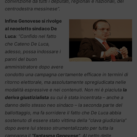
convinzione da tutti i deputati, regionali e nazionali, del
centrodestra messinese”.
Infine Genovese si rivolge
al neoeletto sindaco De
Luca
: “Confido nel fatto
che Cateno De Luca,
adesso, possa indossare i
panni del buon
amministratore dopo avere
condotto una campagna certamente efficace in termini di
ritorno elettorale, ma assolutamente spregiudicata nelle
modalità espressive e nei contenuti. Non mi è piaciuta
la
deriva giustizialista
su cui è stata incentrata – anche a
danno dello stesso neo sindaco – la seconda parte del
ballottaggio, ma fa sorridere il fatto che De Luca abbia
sostenuto di essere stato vittima della “clava giudiziaria”
dopo avere lui stesso strumentalizzato per tutta la
campagna il
“fantasma Genovese”
. Al netto delle