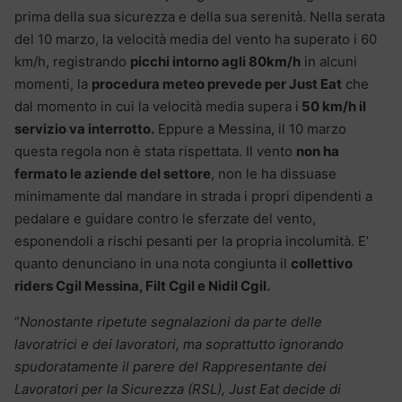
prima della sua sicurezza e della sua serenità. Nella serata
del 10 marzo, la velocità media del vento ha superato i 60
km/h, registrando
picchi intorno agli 80km/h
in alcuni
momenti, la
procedura meteo prevede per Just Eat
che
dal momento in cui la velocità media supera i
50 km/h il
servizio va interrotto.
Eppure a Messina, il 10 marzo
questa regola non è stata rispettata. Il vento
non ha
fermato le aziende del settore
, non le ha dissuase
minimamente dal mandare in strada i propri dipendenti a
pedalare e guidare contro le sferzate del vento,
esponendoli a rischi pesanti per la propria incolumità. E’
quanto denunciano in una nota congiunta il
collettivo
riders Cgil Messina, Filt Cgil e Nidil Cgil.
“
Nonostante ripetute segnalazioni da parte delle
lavoratrici e dei lavoratori, ma soprattutto ignorando
spudoratamente il parere del Rappresentante dei
Lavoratori per la Sicurezza (RSL), Just Eat decide di