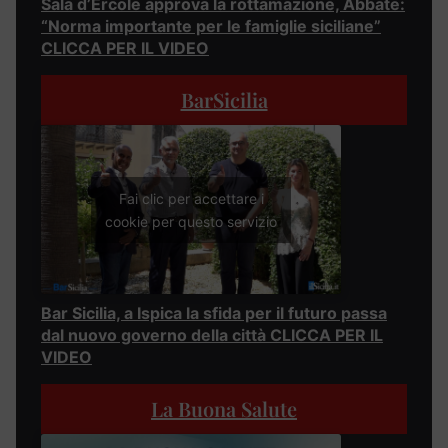
Sala d’Ercole approva la rottamazione, Abbate:
“Norma importante per le famiglie siciliane”
CLICCA PER IL VIDEO
BarSicilia
Fai clic per accettare i
cookie per questo servizio
Bar Sicilia, a Ispica la sfida per il futuro passa
dal nuovo governo della città CLICCA PER IL
VIDEO
La Buona Salute