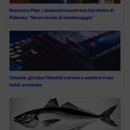
Recovery Plan, i sindacati incontrano il prefetto di
Palermo: “Serve tavolo di monitoraggio”
Catania, gli ruba l’identità e prova a vendere il suo
hotel: arrestato