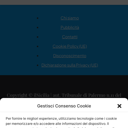
Chi siamo
Pubblicità
Contatti
Cookie Policy (UE)
Disconoscimento
Dichiarazione sulla Privacy (UE)
Copyright © ilSicilia | aut. Tribunale di Palermo n.11 del
29/09/2015
Gestisci Consenso Cookie
Editore: Mercurio Comunicazione Soc. Coop. A.R.L.
Per fornire le migliori esperienze, utilizziamo tecnologie come i cookie
per memorizzare e/o accedere alle informazioni del dispositivo. Il
Direttore Editoriale: Maurizio Scaglione