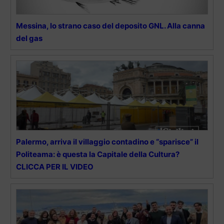
Messina, lo strano caso del deposito GNL. Alla canna
del gas
Palermo, arriva il villaggio contadino e “sparisce” il
Politeama: è questa la Capitale della Cultura?
CLICCA PER IL VIDEO