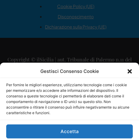
Cookie Policy (UE)
Disconoscimento
Dichiarazione sulla Privacy (UE)
Copyright © ilSicilia | aut. Tribunale di Palermo n.11 del
29/09/2015
Gestisci Consenso Cookie
Editore: Mercurio Comunicazione Soc. Coop. A.R.L.
Per fornire le migliori esperienze, utilizziamo tecnologie come i cookie
per memorizzare e/o accedere alle informazioni del dispositivo. Il
Direttore Editoriale: Maurizio Scaglione
consenso a queste tecnologie ci permetterà di elaborare dati come il
comportamento di navigazione o ID unici su questo sito. Non
Direttore Responsabile: Maria Calabrese
acconsentire o ritirare il consenso può influire negativamente su alcune
caratteristiche e funzioni.
p.zza Sant’Oliva, 9 – 90141 – Palermo – 091335557
P.IVA: 06334930820
Accetta
Mercurio Comunicazione Società Cooperativa a r.l. è