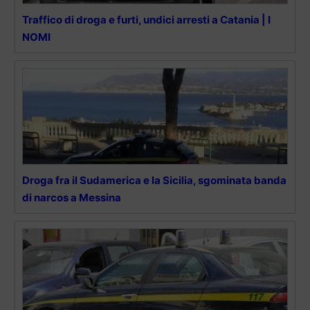
Traffico di droga e furti, undici arresti a Catania | I
NOMI
Droga fra il Sudamerica e la Sicilia, sgominata banda
di narcos a Messina