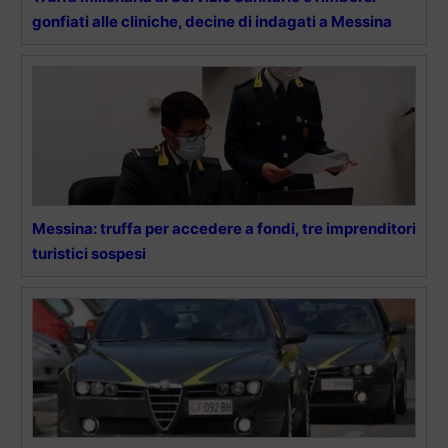
gonfiati alle cliniche, decine di indagati a Messina
Messina: truffa per accedere a fondi, tre imprenditori
turistici sospesi