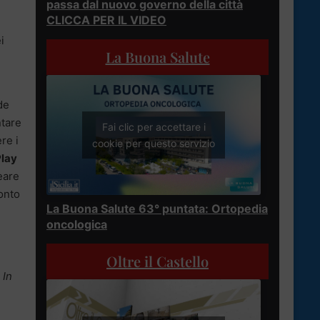
passa dal nuovo governo della città
CLICCA PER IL VIDEO
i
La Buona Salute
de
ntare
Fai clic per accettare i
re i
cookie per questo servizio
lay
eare
ronto
La Buona Salute 63° puntata: Ortopedia
oncologica
Oltre il Castello
 In