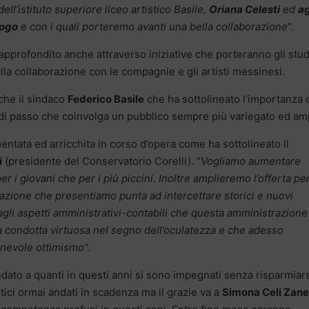
ell’istituto superiore liceo artistico Basile,
Oriana Celesti
ed
ag
logo
e con i quali porteremo avanti una bella collaborazione
”.
 approfondito anche attraverso iniziative che porteranno gli stu
lla collaborazione con le compagnie e gli artisti messinesi.
che il sindaco
Federico Basile
che ha sottolineato l’importanza 
di passo che coinvolga un pubblico sempre più variegato ed am
ntata ed arricchita in corso d’opera come ha sottolineato il
i
(presidente del Conservatorio Corelli). “
Vogliamo aumentare
er i giovani che per i più piccini. Inoltre amplieremo l’offerta per
azione che presentiamo punta ad intercettare storici e nuovi
 agli aspetti amministrativi-contabili che questa amministrazione
 condotta virtuosa nel segno dell’oculatezza e che adesso
onevole ottimismo”.
ndato a quanti in questi anni si sono impegnati senza risparmiars
tici ormai andati in scadenza ma il grazie va a
Simona Celi Zanet