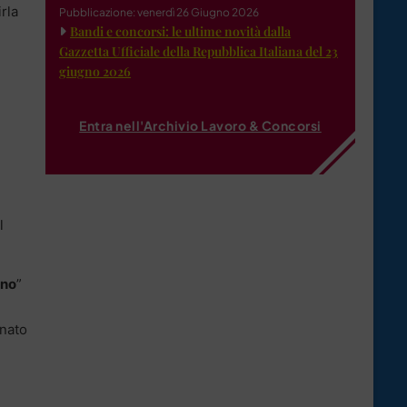
rla
Pubblicazione: venerdì 26 Giugno 2026
Bandi e concorsi: le ultime novità dalla
Gazzetta Ufficiale della Repubblica Italiana del 23
giugno 2026
Entra nell'Archivio Lavoro & Concorsi
l
nno
”
inato