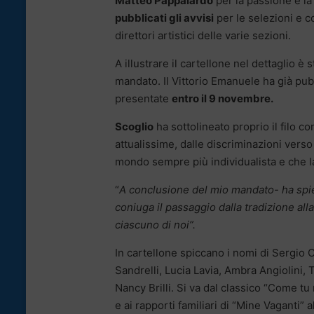
Matteo Pappalardo
per la passione e la
pubblicati gli avvisi
per le selezioni e co
direttori artistici delle varie sezioni.
A illustrare il cartellone nel dettaglio è s
mandato. Il Vittorio Emanuele ha già pu
presentate
entro il 9 novembre.
Scoglio
ha sottolineato proprio il filo c
attualissime, dalle discriminazioni verso 
mondo sempre più individualista e che lasc
“
A conclusione del mio mandato- ha sp
coniuga il passaggio dalla tradizione a
ciascuno di noi”.
In cartellone spiccano i nomi di Sergio
Sandrelli, Lucia Lavia, Ambra Angiolini,
Nancy Brilli. Si va dal classico “Come tu 
e ai rapporti familiari di “Mine Vaganti” 