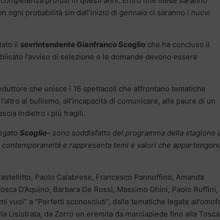
 competenza profusi in questi anni. Entro fine mese saranno
n ogni probabilità sin dall’inizio di gennaio ci saranno i nuovi
tato il
sovrintendente Gianfranco Scoglio
che ha concluso il
bblicato l’avviso di selezione e le domande devono essere
onduttore che unisce i 16 spettacoli che affrontano tematiche
l’altro al bullismo, all’incapacità di comunicare, alle paure di un
ia indietro i più fragili.
iegato
Scoglio
– sono soddisfatto del programma della stagione 
lla contemporaneità e rappresenta temi e valori che appartengon
 Castellitto, Paolo Calabrese, Francesco Pannoffino, Amanda
 Tosca D’Aquino, Barbara De Rossi, Massimo Ghini, Paolo Ruffini,
mi vuoi” a “Perfetti sconosciuti”, dalle tematiche legate all’omof
alla Lisistrata, da Zorro un eremita da marciapiede fino alla Tosc