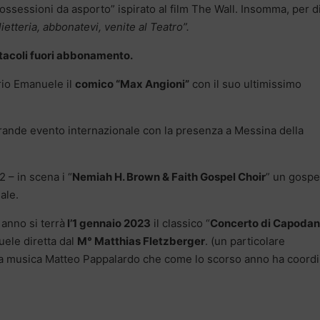
ssessioni da asporto” ispirato al film The Wall. Insomma, per di
ietteria, abbonatevi, venite al Teatro”.
ttacoli fuori abbonamento.
rio Emanuele il
comico “Max Angioni”
con il suo ultimissimo
grande evento internazionale con la presenza a Messina della
 – in scena i “
Nemiah H. Brown & Faith Gospel Choir
” un gospe
ale.
anno si terrà
l’1 gennaio 2023
il classico “
Concerto di Capoda
uele diretta dal
M° Matthias Fletzberger
. (un particolare
ella musica Matteo Pappalardo che come lo scorso anno ha coord