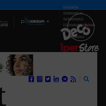
il SiciliaTivù
Siciliarurale.eu
Siciliammare.it
Il Network
Il Giornale della Bellezza
Siciliamedica.it
Sanitainsicilia.it