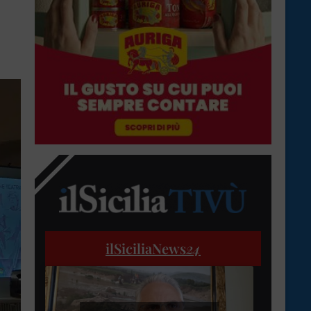
ilSiciliaNews
24