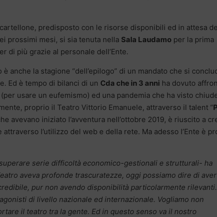
artellone, predisposto con le risorse disponibili ed in attesa de
ei prossimi mesi, si sia tenuta nella
Sala Laudamo
per la prima
per di più grazie al personale dell’Ente.
 è anche la stagione “dell’epilogo” di un mandato che si conclu
. Ed è tempo di bilanci di un
Cda che in 3 anni
ha dovuto affro
he (per usare un eufemismo) ed una pandemia che ha visto chiude
amente, proprio il Teatro Vittorio Emanuele, attraverso il talent “
P
he avevano iniziato l’avventura nell’ottobre 2019, è riuscito a cr
 attraverso l’utilizzo del web e della rete. Ma adesso l’Ente è p
superare serie difficoltà economico-gestionali e strutturali- ha
 Teatro aveva profonde trascuratezze, oggi possiamo dire di aver
redibile, pur non avendo disponibilità particolarmente rilevanti.
agonisti di livello nazionale ed internazionale. Vogliamo non
rtare il teatro tra la gente. Ed in questo senso va il nostro