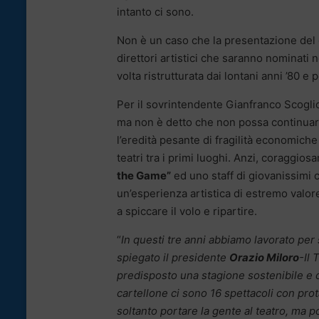
intanto ci sono.
Non è un caso che la presentazione del c
direttori artistici che saranno nominati n
volta ristrutturata dai lontani anni ’80 e 
Per il sovrintendente Gianfranco Scoglio
ma non è detto che non possa continuare
l’eredità pesante di fragilità economic
teatri tra i primi luoghi. Anzi, coraggios
the Game”
ed uno staff di giovanissimi c
un’esperienza artistica di estremo valore
a spiccare il volo e ripartire.
“
In questi tre anni abbiamo lavorato per 
spiegato il presidente
Orazio Miloro
-Il
predisposto una stagione sostenibile e c
cartellone ci sono 16 spettacoli con prot
soltanto portare la gente al teatro, ma po