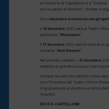
al Concerto di Capodanno e a “Scatola- o
con le parole di Ministeri: “
Andate in bigl
Già a
dicembre si comincia con gli spe
Il
10 dicembre
2022 sarà al Teatro Vitto
spettacolo “
Miracolato
”;
Il
17 dicembre
2022 sarà la volta di un 
cantante “
Amii Stewart
”.
Nel periodo natalizio –
21 dicembre
2022
natalizio di grande successo internazion
Sempre nel periodo natalizio come ogni 
con l’Orchestra del Teatro Vittorio Eman
ringraziamento al direttore artistico d
l’evento).
ECCO IL CARTELLONE