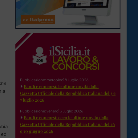
Pubblicazione: mercoledì 8 Luglio 2026
che
Bandi e concorsi: le ultime novità dalla
o a
Gazzetta Ufficiale della Repubblica Italiana del 3 e
7 luglio 2026
Pubblicazione: venerdì 3 Luglio 2026
Bandi e concorsi: ecco le ultime novità dalla
Gazzetta Ufficiale della Repubblica Italiana del 26
obia
e 30 giugno 2026
a ed