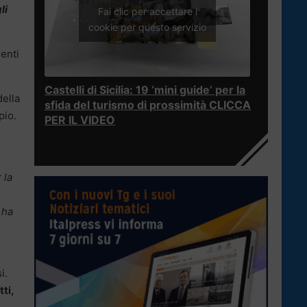
li
Fai clic per accettare i
cookie per questo servizio
denti
Castelli di Sicilia: 19 ‘mini guide’ per la
della
sfida del turismo di prossimità CLICCA
pio.
PER IL VIDEO
 la
 ha
i.
ti,