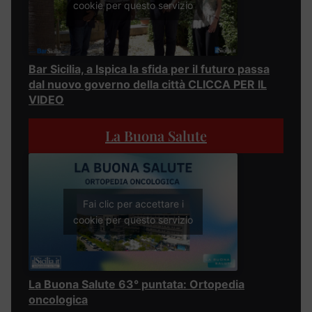
cookie per questo servizio
Bar Sicilia, a Ispica la sfida per il futuro passa
dal nuovo governo della città CLICCA PER IL
VIDEO
La Buona Salute
Fai clic per accettare i
cookie per questo servizio
La Buona Salute 63° puntata: Ortopedia
oncologica