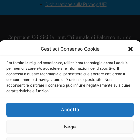
Dichiarazione sulla Privacy (UE)
Copyright © ilSicilia | aut. Tribunale di Palermo n.11 del
29/09/2015
Gestisci Consenso Cookie
Editore: Mercurio Comunicazione Soc. Coop. A.R.L.
Per fornire le migliori esperienze, utilizziamo tecnologie come i cookie
per memorizzare e/o accedere alle informazioni del dispositivo. Il
Direttore Editoriale: Maurizio Scaglione
consenso a queste tecnologie ci permetterà di elaborare dati come il
comportamento di navigazione o ID unici su questo sito. Non
Direttore Responsabile: Maria Calabrese
acconsentire o ritirare il consenso può influire negativamente su alcune
caratteristiche e funzioni.
p.zza Sant’Oliva, 9 – 90141 – Palermo – 091335557
P.IVA: 06334930820
Accetta
Mercurio Comunicazione Società Cooperativa a r.l. è
iscritta al Registro degli Operatori di Comunicazione al
Nega
numero 26988