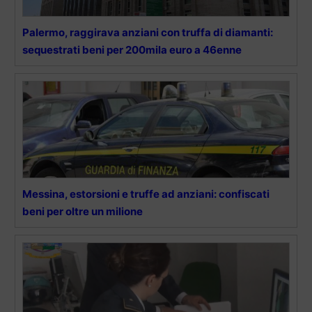
Palermo, raggirava anziani con truffa di diamanti:
sequestrati beni per 200mila euro a 46enne
Messina, estorsioni e truffe ad anziani: confiscati
beni per oltre un milione