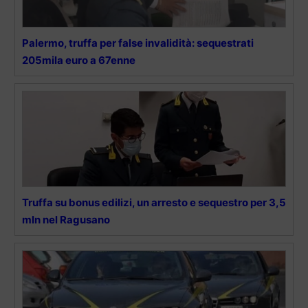
Palermo, truffa per false invalidità: sequestrati
205mila euro a 67enne
Truffa su bonus edilizi, un arresto e sequestro per 3,5
mln nel Ragusano