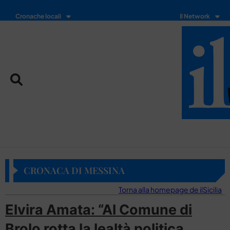
Cronache locali
Il Network
CRONACA DI MESSINA
Torna alla homepage de ilSicilia
Elvira Amata: “Al Comune di
Brolo rotta la lealtà politica,