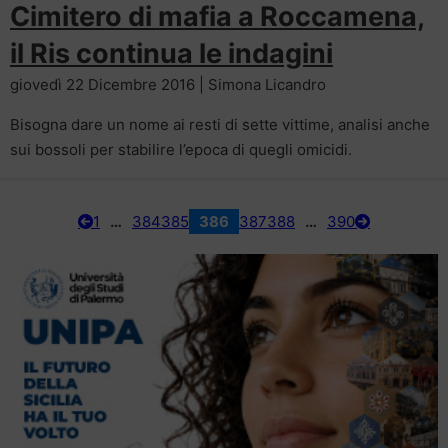
Cimitero di mafia a Roccamena,
il Ris continua le indagini
giovedì 22 Dicembre 2016 | Simona Licandro
Bisogna dare un nome ai resti di sette vittime, analisi anche
sui bossoli per stabilire l’epoca di quegli omicidi.
1
…
384
385
386
387
388
…
390