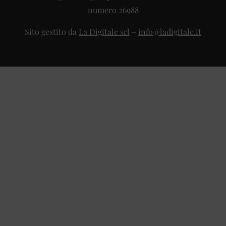
numero 26988
Sito gestito da
La Digitale srl
–
info@ladigitale.it