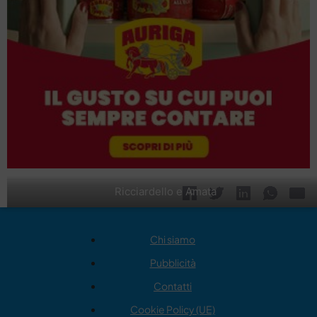
Ricciardello e Amata
Chi siamo
Pubblicità
Contatti
Cookie Policy (UE)