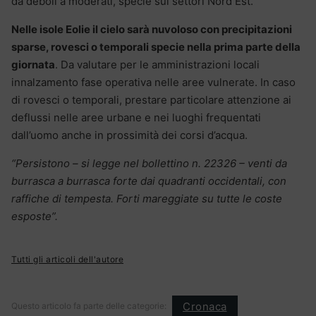
da deboli a moderati, specie sui settori Nord Est.
Nelle isole Eolie il cielo sarà nuvoloso con precipitazioni
sparse, rovesci o temporali specie nella prima parte della
giornata
. Da valutare per le amministrazioni locali
innalzamento fase operativa nelle aree vulnerate. In caso
di rovesci o temporali, prestare particolare attenzione ai
deflussi nelle aree urbane e nei luoghi frequentati
dall’uomo anche in prossimità dei corsi d’acqua.
“Persistono – si legge nel bollettino n. 22326 – venti da
burrasca a burrasca forte dai quadranti occidentali, con
raffiche di tempesta. Forti mareggiate su tutte le coste
esposte”.
Tutti gli articoli dell'autore
Cronaca
Questo articolo fa parte delle categorie: