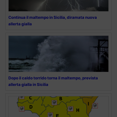
Continua il maltempo in Sicilia, diramata nuova
allerta gialla
Dopo il caldo torrido torna il maltempo, prevista
allerta gialla in Sicilia