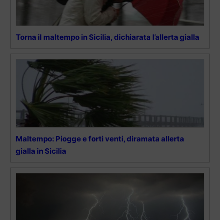
Torna il maltempo in Sicilia, dichiarata l’allerta gialla
Maltempo: Piogge e forti venti, diramata allerta
gialla in Sicilia