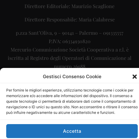
Direttore Editoriale: Maurizio Scaglione
Direttore Responsabile: Maria Calabrese
p.zza Sant’Oliva, 9 – 90141 – Palermo – 091335557
P.IVA: 06334930820
Mercurio Comunicazione Società Cooperativa a r.l. è
iscritta al Registro degli Operatori di Comunicazione al
numero 26988
Gestisci Consenso Cookie
Sito gestito da
La Digitale srl
–
info@ladigitale.it
Per fornire le migliori esperienze, utilizziamo tecnologie come i cookie per
memorizzare e/o accedere alle informazioni del dispositivo. Il consenso a
queste tecnologie ci permetterà di elaborare dati come il comportamento di
navigazione o ID unici su questo sito. Non acconsentire o ritirare il consenso
può influire negativamente su alcune caratteristiche e funzioni.
Accetta