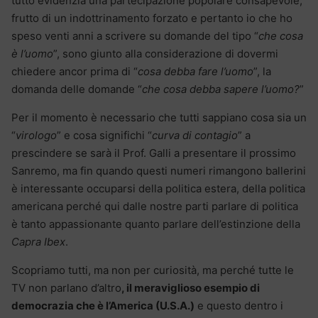
tutto evidenzia una partecipazione popolare consapevole,
frutto di un indottrinamento forzato e pertanto io che ho
speso venti anni a scrivere su domande del tipo “
che cosa
è l’uomo
”, sono giunto alla considerazione di dovermi
chiedere ancor prima di “
cosa debba fare l’uomo
”, la
domanda delle domande “
che cosa debba sapere l’uomo?
”
Per il momento è necessario che tutti sappiano cosa sia un
“
virologo
” e cosa significhi “
curva di contagio
” a
prescindere se sarà il Prof. Galli a presentare il prossimo
Sanremo, ma fin quando questi numeri rimangono ballerini
è interessante occuparsi della politica estera, della politica
americana perché qui dalle nostre parti parlare di politica
è tanto appassionante quanto parlare dell’estinzione della
Capra Ibex
.
Scopriamo tutti, ma non per curiosità, ma perché tutte le
TV non parlano d’altro
, il meraviglioso esempio di
democrazia che è l’America (U.S.A.)
e questo dentro i