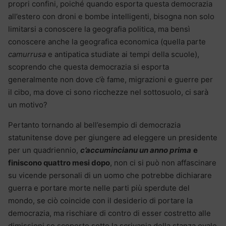
propri confini, poiché quando esporta questa democrazia
all’estero con droni e bombe intelligenti, bisogna non solo
limitarsi a conoscere la geografia politica, ma bensì
conoscere anche la geografica economica (quella parte
camurrusa
e antipatica studiate ai tempi della scuole),
scoprendo che questa democrazia si esporta
generalmente non dove c’è fame, migrazioni e guerre per
il cibo, ma dove ci sono ricchezze nel sottosuolo, ci sarà
un motivo?
Pertanto tornando al bell’esempio di democrazia
statunitense dove per giungere ad eleggere un presidente
per un quadriennio,
c’accumincianu un anno prima
e
finiscono quattro mesi dopo
, non ci si può non affascinare
su vicende personali di un uomo che potrebbe dichiarare
guerra e portare morte nelle parti più sperdute del
mondo, se ciò coincide con il desiderio di portare la
democrazia, ma rischiare di contro di esser costretto alle
dimissioni se scoperto sotto la scrivania della stanza ovale