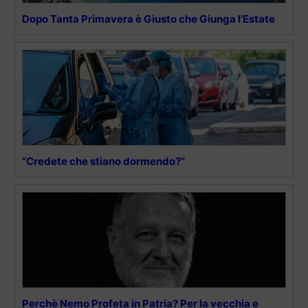
Dopo Tanta Primavera è Giusto che Giunga l’Estate
“Credete che stiano dormendo?”
Perchè Nemo Profeta in Patria? Per la vecchia e