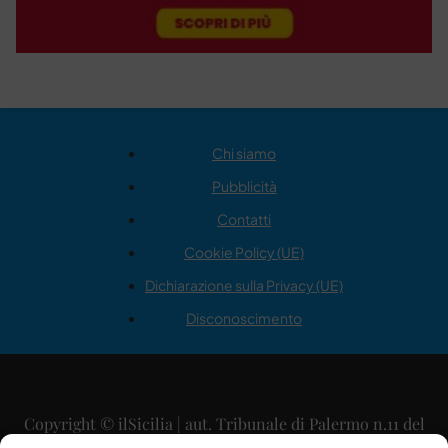
Chi siamo
Pubblicità
Contatti
Cookie Policy (UE)
Dichiarazione sulla Privacy (UE)
Disconoscimento
Copyright © ilSicilia | aut. Tribunale di Palermo n.11 del