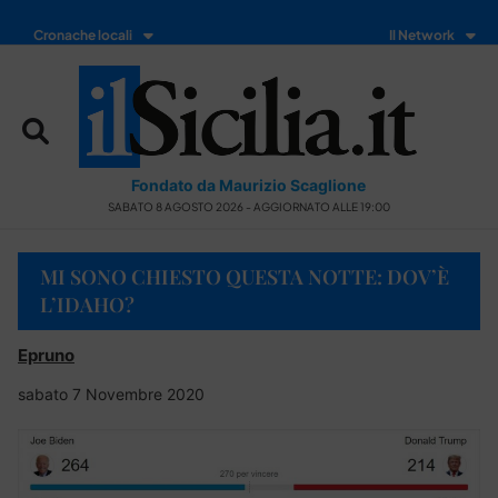
Cronache locali
Il Network
Fondato da Maurizio Scaglione
SABATO 8 AGOSTO 2026 - AGGIORNATO ALLE 19:00
MI SONO CHIESTO QUESTA NOTTE: DOV’È
L’IDAHO?
Epruno
sabato 7 Novembre 2020