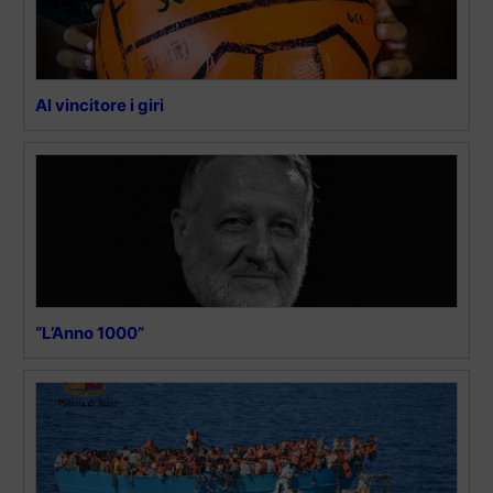
Al vincitore i giri
“L’Anno 1000”