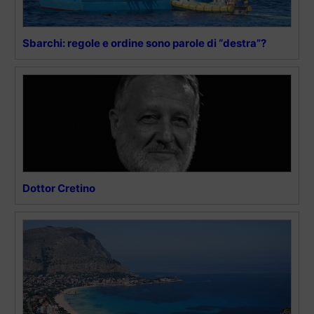
Sbarchi: regole e ordine sono parole di “destra”?
Dottor Cretino