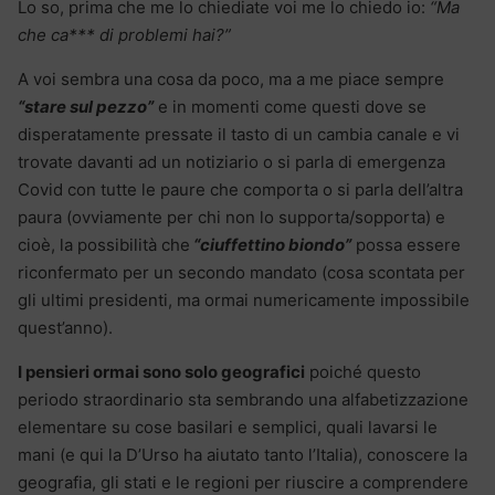
Lo so, prima che me lo chiediate voi me lo chiedo io:
“Ma
che ca*** di problemi hai?”
A voi sembra una cosa da poco, ma a me piace sempre
“stare sul pezzo”
e in momenti come questi dove se
disperatamente pressate il tasto di un cambia canale e vi
trovate davanti ad un notiziario o si parla di emergenza
Covid con tutte le paure che comporta o si parla dell’altra
paura (ovviamente per chi non lo supporta/sopporta) e
cioè, la possibilità che
“ciuffettino biondo”
possa essere
riconfermato per un secondo mandato (cosa scontata per
gli ultimi presidenti, ma ormai numericamente impossibile
quest’anno).
I pensieri ormai sono solo geografici
poiché questo
periodo straordinario sta sembrando una alfabetizzazione
elementare su cose basilari e semplici, quali lavarsi le
mani (e qui la D’Urso ha aiutato tanto l’Italia), conoscere la
geografia, gli stati e le regioni per riuscire a comprendere