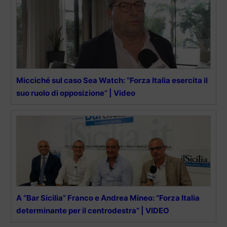
Micciché sul caso Sea Watch: “Forza Italia esercita il
suo ruolo di opposizione” | Video
A “Bar Sicilia” Franco e Andrea Mineo: “Forza Italia
determinante per il centrodestra” | VIDEO