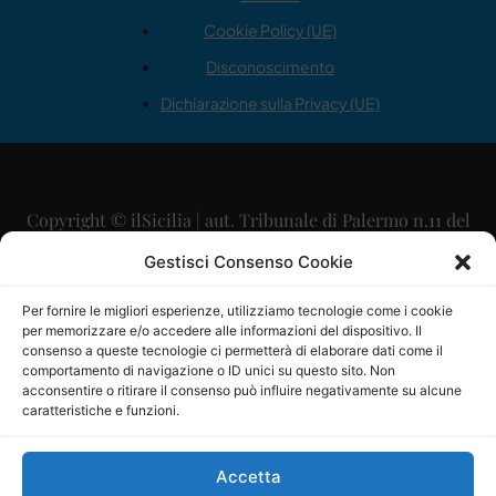
Cookie Policy (UE)
Disconoscimento
Dichiarazione sulla Privacy (UE)
Copyright © ilSicilia | aut. Tribunale di Palermo n.11 del
29/09/2015
Gestisci Consenso Cookie
Editore: Mercurio Comunicazione Soc. Coop. A.R.L.
Per fornire le migliori esperienze, utilizziamo tecnologie come i cookie
per memorizzare e/o accedere alle informazioni del dispositivo. Il
Direttore Editoriale: Maurizio Scaglione
consenso a queste tecnologie ci permetterà di elaborare dati come il
comportamento di navigazione o ID unici su questo sito. Non
Direttore Responsabile: Maria Calabrese
acconsentire o ritirare il consenso può influire negativamente su alcune
caratteristiche e funzioni.
p.zza Sant’Oliva, 9 – 90141 – Palermo – 091335557
P.IVA: 06334930820
Accetta